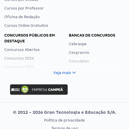
Cursos por Professor
Oficina de Redação
Cursos Online Gratuitos
CONCURSOS PÚBLICOS EM
BANCAS DE CONCURSOS
DESTAQUE
Cebraspe
Concursos Abertos
Cesgranrio
Concursos 2026
Consulplan
Concursos 2025
FCC
Veja mais
Concurso Nacional Unificado
FGV
Concurso Ibama
Idecan
Concurso MPU
Selecon
Editais publicados
Uniase
© 2012 - 2026 Gran Tecnologia e Educação S/A.
Vunesp
Política de privacidade
CONCURSOS POR PROFISSÃO
EXAME DE ORDEM
Termos de uso