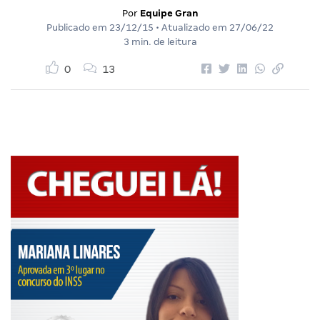
Por
Equipe Gran
Publicado em
23/12/15
• Atualizado em
27/06/22
3 min. de leitura
0
13