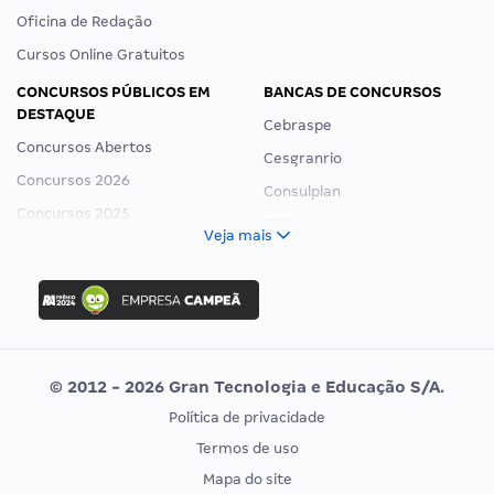
Cursos por Concurso
Cursos por Carreira
Cursos por Estado
Cursos por Professor
Oficina de Redação
Cursos Online Gratuitos
CONCURSOS PÚBLICOS EM
BANCAS DE CONCURSOS
DESTAQUE
Cebraspe
Concursos Abertos
Cesgranrio
Concursos 2026
Consulplan
Concursos 2025
FCC
Veja mais
Concurso Nacional Unificado
FGV
Concurso Ibama
Idecan
Concurso MPU
Selecon
Editais publicados
Uniase