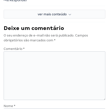
É isso aí, parabéns mesmo pra ela, sendo considerada assim,
uma grande vencedora.
Assim como também eu serei uma grande vencedora, sendo
nomeada neste concurso.
Responder
ver mais conteúdo
Deixe um comentário
O seu endereço de e-mail não será publicado.
Campos
obrigatórios são marcados com
*
Comentário
*