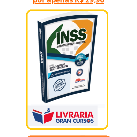
Apostilas Digitais para o concurso
do INSS –
totalmente atualizadas -
por apenas R$ 29,90