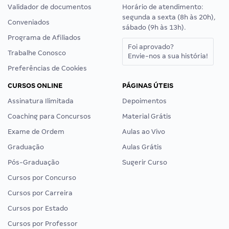
Quem Somos
Central de ajuda
Como Funciona
Chat
Como Comprar
WhatsApp
Loja Social
E-mail
Validador de documentos
Horário de atendimento:
segunda a sexta (8h às 20h),
Conveniados
sábado (9h às 13h).
Programa de Afiliados
Foi aprovado?
Trabalhe Conosco
Envie-nos a sua história!
Preferências de Cookies
CURSOS ONLINE
PÁGINAS ÚTEIS
Assinatura Ilimitada
Depoimentos
Coaching para Concursos
Material Grátis
Exame de Ordem
Aulas ao Vivo
Graduação
Aulas Grátis
Pós-Graduação
Sugerir Curso