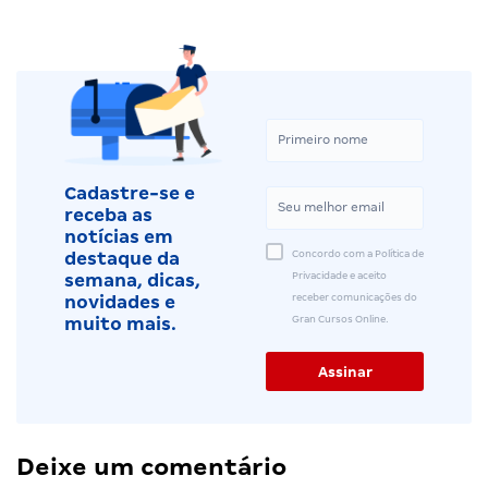
Cadastre-se e
receba as
notícias em
Concordo com a Política de
destaque da
Privacidade e aceito
semana, dicas,
receber comunicações do
novidades e
Gran Cursos Online.
muito mais.
Deixe um comentário