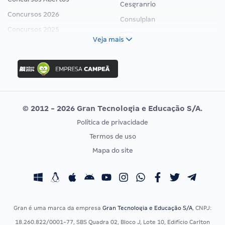
Cesgranrio
Concursos 2026
Consulplan
Concursos 2025
FCC
Veja mais
Concurso Nacional Unificado
FGV
Concurso Ibama
Idecan
Concurso MPU
Selecon
Editais publicados
Uniase
© 2012 - 2026 Gran Tecnologia e Educação S/A.
Vunesp
Política de privacidade
CONCURSOS POR PROFISSÃO
EXAME DE ORDEM
Termos de uso
Concursos Administrativos
OAB
Mapa do site
Concursos Educação
Prova OAB
Concursos Fiscais
Calendário OAB
Concursos Jurídicos
Questões OAB
Concursos Militares
Recursos OAB
Gran é uma marca da empresa
Gran Tecnologia e Educação S/A
, CNPJ:
Concursos Policiais
Exame de Ordem
18.260.822/0001-77, SBS Quadra 02, Bloco J, Lote 10, Edifício Carlton