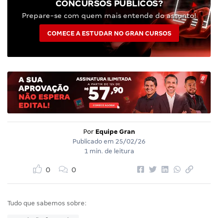
CONCURSOS PÚBLICOS?
Prepare-se com quem mais entende do assunto!
COMECE A ESTUDAR NO GRAN CURSOS
Por
Equipe Gran
Publicado em
25/02/26
1 min. de leitura
0
0
Tudo que sabemos sobre: