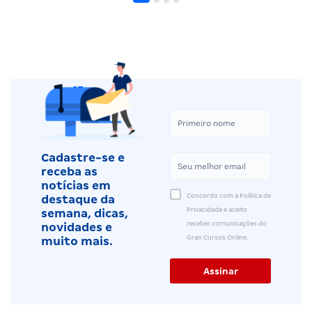
Cadastre-se e
receba as
notícias em
Concordo com a Política de
destaque da
Privacidade e aceito
semana, dicas,
receber comunicações do
novidades e
Gran Cursos Online.
muito mais.