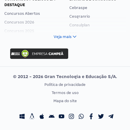
DESTAQUE
Cebraspe
Concursos Abertos
Cesgranrio
Concursos 2026
Consulplan
Concursos 2025
FCC
Veja mais
Concurso Nacional Unificado
FGV
Concurso Ibama
Idecan
Concurso MPU
Selecon
Editais publicados
Uniase
© 2012 - 2026 Gran Tecnologia e Educação S/A.
Vunesp
Política de privacidade
CONCURSOS POR PROFISSÃO
EXAME DE ORDEM
Termos de uso
Concursos Administrativos
OAB
Mapa do site
Concursos Educação
Prova OAB
Concursos Fiscais
Calendário OAB
Concursos Jurídicos
Questões OAB