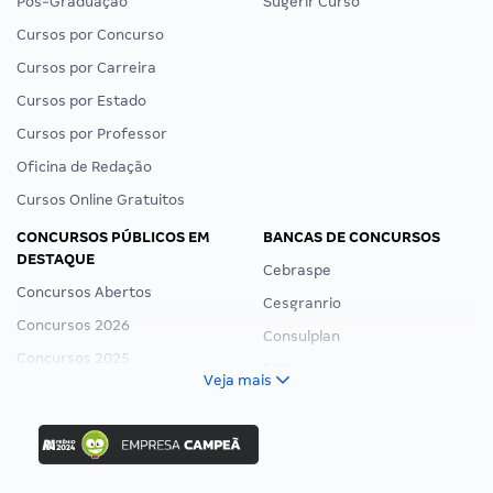
Pós-Graduação
Sugerir Curso
Cursos por Concurso
Cursos por Carreira
Cursos por Estado
Cursos por Professor
Oficina de Redação
Cursos Online Gratuitos
CONCURSOS PÚBLICOS EM
BANCAS DE CONCURSOS
DESTAQUE
Cebraspe
Concursos Abertos
Cesgranrio
Concursos 2026
Consulplan
Concursos 2025
FCC
Veja mais
Concurso Nacional Unificado
FGV
Concurso Ibama
Idecan
Concurso MPU
Selecon
Editais publicados