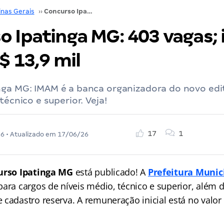
inas Gerais
››
Concurso Ipatinga MG: 403 vagas; iniciais de até R$ 13,9 mil
 Ipatinga MG: 403 vagas; i
$ 13,9 mil
nga MG: IMAM é a banca organizadora do novo edi
técnico e superior. Veja!
17
1
26
• Atualizado em
17/06/26
urso Ipatinga MG
está publicado! A
Prefeitura Munic
para cargos de níveis médio, técnico e superior, além
 cadastro reserva. A remuneração inicial está no valor