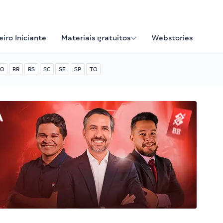
iro Iniciante
Materiais gratuitos
Webstories
O
RR
RS
SC
SE
SP
TO