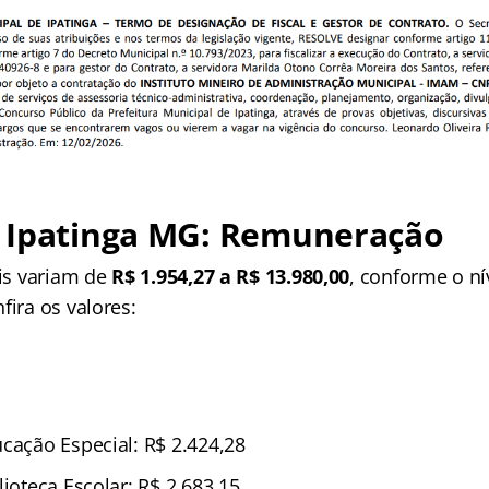
 Ipatinga MG: Remuneração
ais variam de
R$ 1.954,27 a R$ 13.980,00
, conforme o ní
fira os valores:
ucação Especial: R$ 2.424,28
lioteca Escolar: R$ 2.683,15