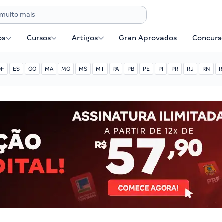
os
Cursos
Artigos
Gran Aprovados
Concurse
DF
ES
GO
MA
MG
MS
MT
PA
PB
PE
PI
PR
RJ
RN
R