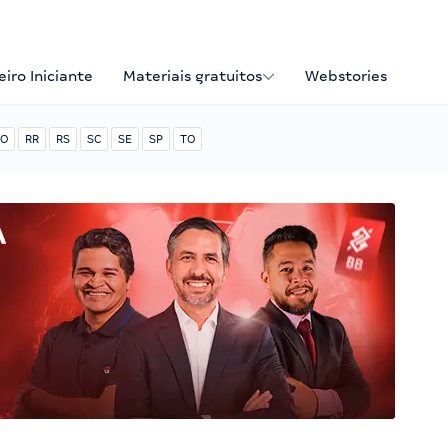
iro Iniciante
Materiais gratuitos
Webstories
O
RR
RS
SC
SE
SP
TO