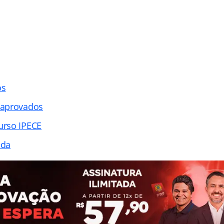
os
 aprovados
rso IPECE
ada