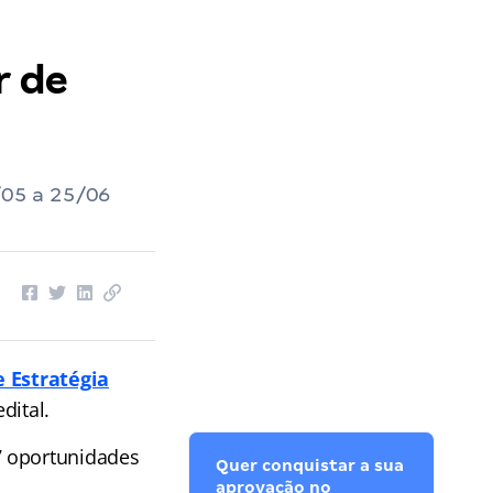
r de
6/05 a 25/06
e Estratégia
dital.
7 oportunidades
Quer conquistar a sua
aprovação no