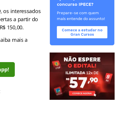
concurso IPECE?
9
, os interessados
Prepare-se com quem
rtas a partir do
mais entende do assunto!
R$ 150,00.
Comece a estudar no
Gran Cursos
Saiba mais a
app!
: