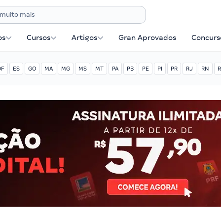
os
Cursos
Artigos
Gran Aprovados
Concurse
DF
ES
GO
MA
MG
MS
MT
PA
PB
PE
PI
PR
RJ
RN
R