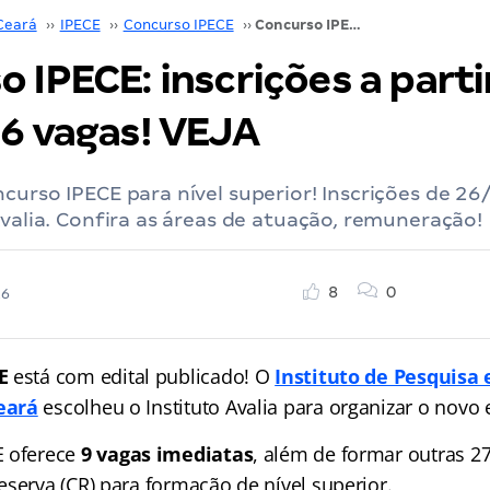
Ceará
››
IPECE
››
Concurso IPECE
››
Concurso IPECE: inscrições a partir de 26/05; 36 vagas! VEJA
 IPECE: inscrições a parti
36 vagas! VEJA
curso IPECE para nível superior! Inscrições de 2
Avalia. Confira as áreas de atuação, remuneração!
8
0
26
CE
está com edital publicado! O
Instituto de Pesquisa 
eará
escolheu o Instituto Avalia para organizar o novo e
 oferece
9 vagas imediatas
, além de formar outras 2
eserva (CR) para formação de nível superior.