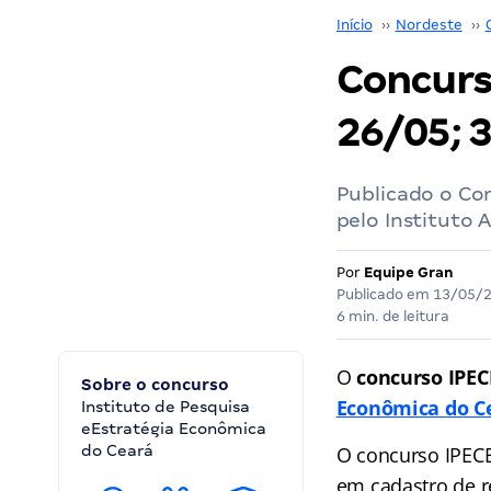
Início
››
Nordeste
››
Concurso
26/05; 
Publicado o Con
pelo Instituto 
Por
Equipe Gran
Publicado em
13/05/
6 min. de leitura
O
concurso IPE
Sobre o concurso
Econômica do C
Instituto de Pesquisa
eEstratégia Econômica
do Ceará
O concurso IPECE
em cadastro de r