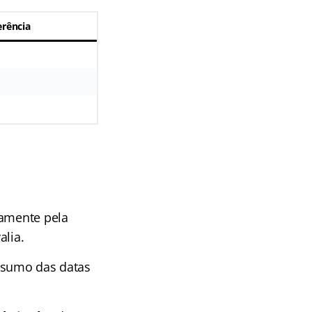
erência
vamente pela
alia.
resumo das datas