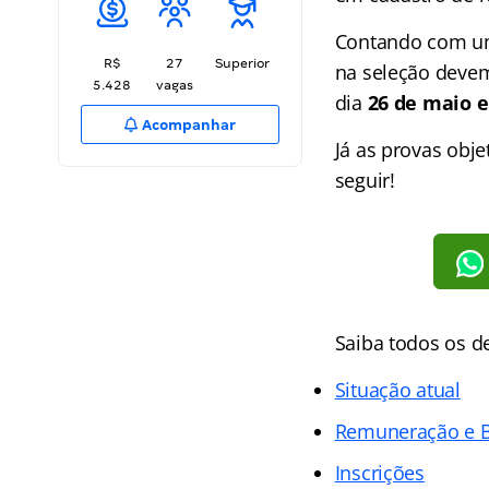
Contando com uma
R$
27
Superior
na seleção devem 
5.428
vagas
dia
26 de maio e
Acompanhar
Já as provas obje
seguir!
Saiba todos os 
Situação atual
Remuneração e B
Inscrições