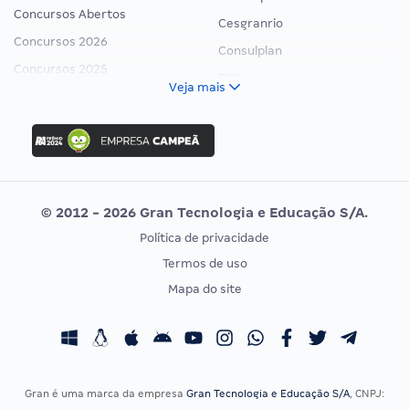
Concursos Abertos
Cesgranrio
Concursos 2026
Consulplan
Concursos 2025
FCC
Veja mais
Concurso Nacional Unificado
FGV
Concurso Ibama
Idecan
Concurso MPU
Selecon
Editais publicados
Uniase
© 2012 - 2026 Gran Tecnologia e Educação S/A.
Vunesp
Política de privacidade
CONCURSOS POR PROFISSÃO
EXAME DE ORDEM
Termos de uso
Concursos Administrativos
OAB
Mapa do site
Concursos Educação
Prova OAB
Concursos Fiscais
Calendário OAB
Concursos Jurídicos
Questões OAB
Concursos Militares
Recursos OAB
Gran é uma marca da empresa
Gran Tecnologia e Educação S/A
, CNPJ: