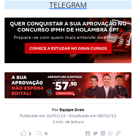
TELEGRAM
QUER CONQUISTAR A SUA APROVAÇÃO NO
CONCURSO IPMH DE HOLAMBRA SP?
Prepare-se com quem mais entende do assunto!
COMECE A ESTUDAR NO GRAN CURSOS
Por
Equipe Gran
Publicado em
26/01/23
• Atualizado em
08/02/23
3 min. de leitura
1
0