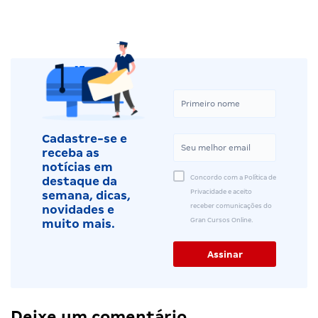
Cadastre-se e
receba as
notícias em
Concordo com a Política de
destaque da
Privacidade e aceito
semana, dicas,
receber comunicações do
novidades e
Gran Cursos Online.
muito mais.
Deixe um comentário