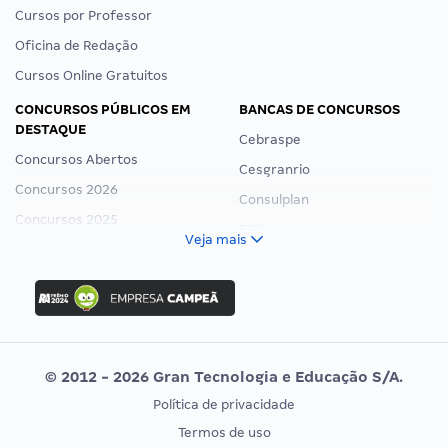
Cursos por Professor
Oficina de Redação
Cursos Online Gratuitos
CONCURSOS PÚBLICOS EM
BANCAS DE CONCURSOS
DESTAQUE
Cebraspe
Concursos Abertos
Cesgranrio
Concursos 2026
Consulplan
Concursos 2025
FCC
Veja mais
Concurso Nacional Unificado
FGV
Concurso Ibama
Idecan
Concurso MPU
Selecon
Editais publicados
Uniase
© 2012 - 2026 Gran Tecnologia e Educação S/A.
Vunesp
Política de privacidade
CONCURSOS POR PROFISSÃO
EXAME DE ORDEM
Termos de uso
Concursos Administrativos
OAB