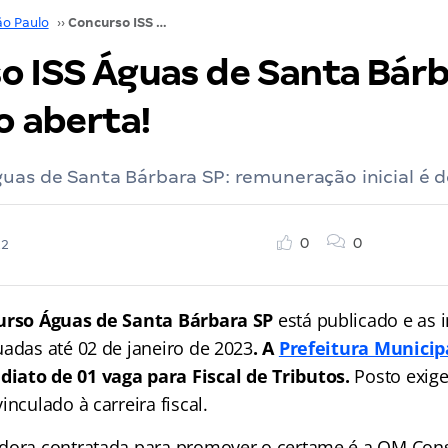
ão Paulo
››
Concurso ISS Águas de Santa Bárbara SP: inscrição aberta!
o ISS Águas de Santa Bárb
o aberta!
uas de Santa Bárbara SP: remuneração inicial é d
0
0
22
urso Águas de Santa Bárbara SP
está publicado e as i
uadas até 02 de janeiro de 2023
. A
Prefeitura Municip
iato de 01 vaga para Fiscal de Tributos.
Posto exige
inculado à carreira fiscal.
dora contratada para promover o certame é a OM Consu