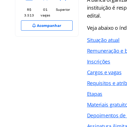
instituição é res
R$
01
Superior
edital.
3.513
vagas
Acompanhar
Veja abaixo o
índ
Situação atual
Remuneração e b
Inscrições
Cargos e vagas
Requisitos e atri
Etapas
Materiais gratuit
Depoimentos de
Assinatura ilimit