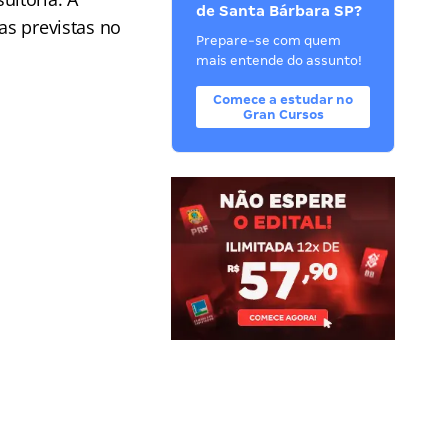
de Santa Bárbara SP?
as previstas no
Prepare-se com quem
mais entende do assunto!
Comece a estudar no
Gran Cursos