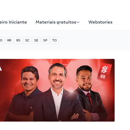
iro Iniciante
Materiais gratuitos
Webstories
O
RR
RS
SC
SE
SP
TO