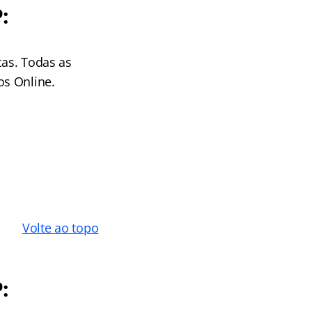
:
tas. Todas as
os Online.
Volte ao topo
: