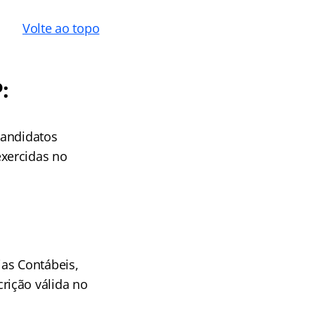
Volte ao topo
:
candidatos
xercidas no
ias Contábeis,
rição válida no