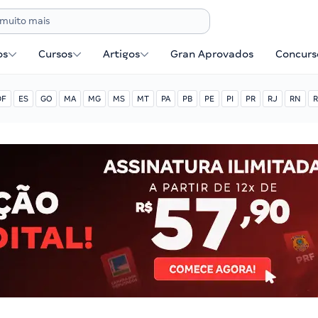
os
Cursos
Artigos
Gran Aprovados
Concurse
DF
ES
GO
MA
MG
MS
MT
PA
PB
PE
PI
PR
RJ
RN
R