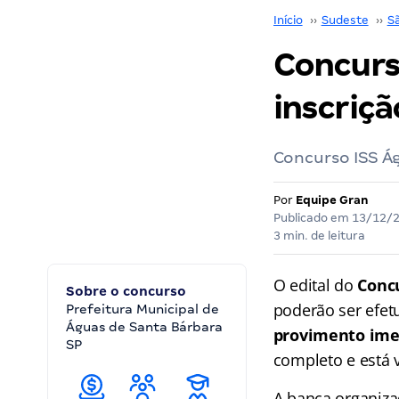
Início
››
Sudeste
››
S
Concurs
inscriçã
Concurso ISS Ág
Por
Equipe Gran
Publicado em
13/12/
3 min. de leitura
O edital do
Conc
Sobre o concurso
poderão ser efet
Prefeitura Municipal de
Águas de Santa Bárbara
provimento imed
SP
completo e está v
A banca organiza