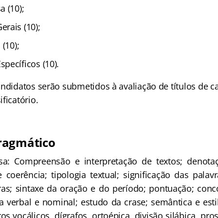
 (10);
rais (10);
 (10);
pecíficos (10).
ndidatos serão submetidos à avaliação de títulos de ca
ficatório.
ragmático
sa: Compreensão e interpretação de textos; denota
e coerência; tipologia textual; significação das pala
ras; sintaxe da oração e do período; pontuação; conc
 verbal e nominal; estudo da crase; semântica e estil
os vocálicos, dígrafos, ortoépica, divisão silábica, pr