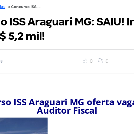
ias
››
Concurso ISS Araguari MG: SAIU! Iniciais de até R$ 5,2 mil!
 ISS Araguari MG: SAIU! In
$ 5,2 mil!
0
0
19
so ISS Araguari MG oferta vag
Auditor Fiscal