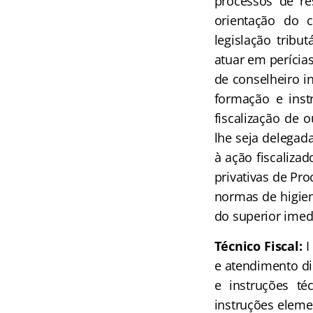
processos de re
orientação do c
legislação tribu
atuar em perícias
de conselheiro i
formação e instr
fiscalização de 
lhe seja delegada
à ação fiscalizad
privativas de Pr
normas de higiene
do superior imed
Técnico Fiscal:
I
e atendimento di
e instruções té
instruções eleme