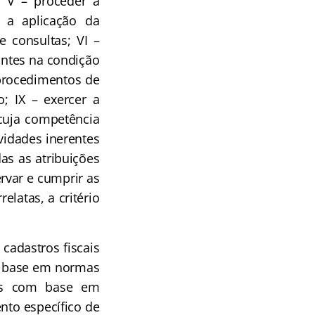
; V – proceder à
e a aplicação da
e consultas; VI –
uintes na condição
 procedimentos de
o; IX – exercer a
 cuja competência
ividades inerentes
das as atribuições
rvar e cumprir as
elatas, a critério
cadastros fiscais
om base em normas
ades com base em
nto específico de