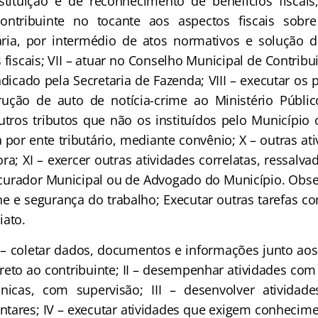
stituição e de reconhecimento de benefícios fiscais
ontribuinte no tocante aos aspectos fiscais sobr
tária, por intermédio de atos normativos e solução d
 fiscais; VII – atuar no Conselho Municipal de Contrib
ndicado pela Secretaria de Fazenda; VIII – executar os
ução de auto de notícia-crime ao Ministério Públic
outros tributos que não os instituídos pelo Município
 por ente tributário, mediante convênio; X – outras at
ora; XI – exercer outras atividades correlatas, ressalva
ocurador Municipal ou de Advogado do Município. Obse
 e segurança do trabalho; Executar outras tarefas corr
iato.
 – coletar dados, documentos e informações junto aos 
reto ao contribuinte; II – desempenhar atividades c
cnicas, com supervisão; III – desenvolver ativid
ntares; IV – executar atividades que exigem conhecime