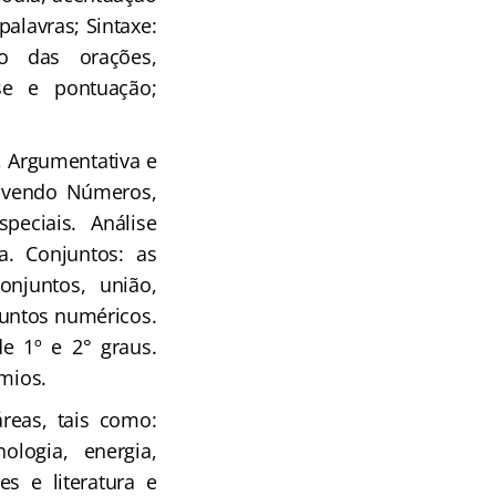
palavras; Sintaxe:
ão das orações,
se e pontuação;
, Argumentativa e
volvendo Números,
peciais. Análise
a. Conjuntos: as
onjuntos, união,
juntos numéricos.
e 1º e 2° graus.
ômios.
reas, tais como:
ologia, energia,
es e literatura e