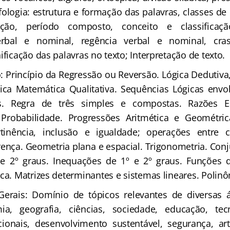
fologia: estrutura e formação das palavras, classes de 
ão, período composto, conceito e classificaç
erbal e nominal, regência verbal e nominal, cra
ificação das palavras no texto; Interpretação de texto.
o: Princípio da Regressão ou Reversão. Lógica Dedutiva
gica Matemática Qualitativa. Sequências Lógicas en
s. Regra de três simples e compostas. Razões Es
Probabilidade. Progressões Aritmética e Geométric
tinência, inclusão e igualdade; operações entre c
erença. Geometria plana e espacial. Trigonometria. Con
e 2º graus. Inequações de 1º e 2º graus. Funções d
ca. Matrizes determinantes e sistemas lineares. Polin
erais: Domínio de tópicos relevantes de diversas á
mia, geografia, ciências, sociedade, educação, tecn
cionais, desenvolvimento sustentável, segurança, art