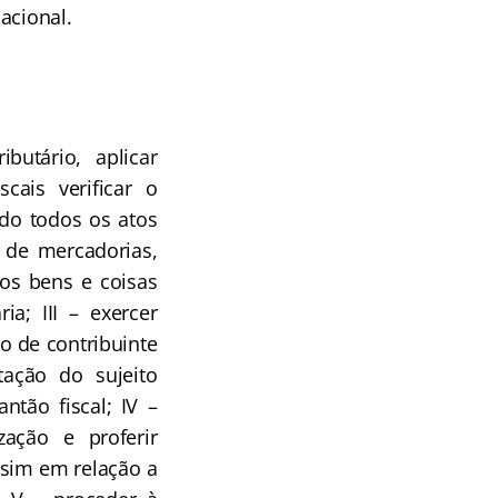
nacional.
butário, aplicar
cais verificar o
ndo todos os atos
o de mercadorias,
ros bens e coisas
ia; III – exercer
ro de contribuinte
tação do sujeito
ntão fiscal; IV –
zação e proferir
ssim em relação a