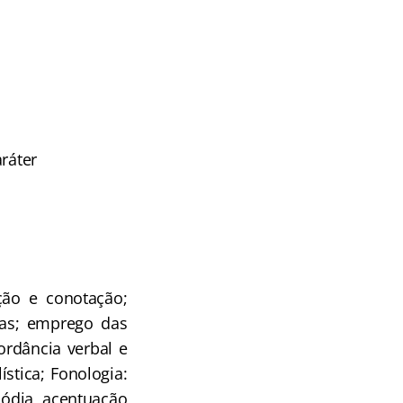
ráter
ção e conotação;
vras; emprego das
ordância verbal e
ística; Fonologia:
osódia, acentuação