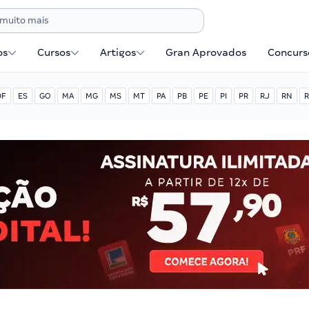
os
Cursos
Artigos
Gran Aprovados
Concurse
DF
ES
GO
MA
MG
MS
MT
PA
PB
PE
PI
PR
RJ
RN
R