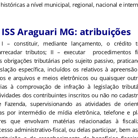
históricas a nível municipal, regional, nacional e inter
ISS Araguari MG: atribuições
I – constituir, mediante lançamento, o crédito tri
rrecadar tributos; II – executar procedimentos fis
obrigações tributárias pelo sujeito passivo, pratica
islação específica, incluídos os relativos à apreensã
os e arquivos e meios eletrônicos ou quaisquer out
as à comprovação de infração à legislação tributár
ividades dos contribuintes inscritos ou não no cadast
e Fazenda, supervisionando as atividades de orien
as por intermédio de mídia eletrônica, telefone e pla
res que envolvam matérias relacionadas à fiscali
esso administrativo-fiscal, ou delas participar, bem a