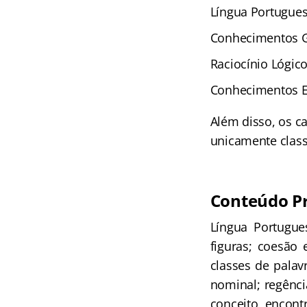
Língua Portuguesa
Conhecimentos Ge
Raciocínio Lógico
Conhecimentos Es
Além disso, os ca
unicamente classi
Conteúdo P
Língua Portugue
figuras; coesão 
classes de palav
nominal; regência
conceito, encontr