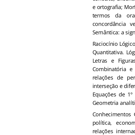
e ortografia; Mor
termos da oraç
concordância v
Semântica: a sign
Raciocínio Lógic
Quantitativa. Ló
Letras e Figura
Combinatória e 
relações de per
interseção e dif
Equações de 1º 
Geometria analíti
Conhecimentos G
política, econo
relações interna