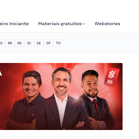
iro Iniciante
Materiais gratuitos
Webstories
O
RR
RS
SC
SE
SP
TO