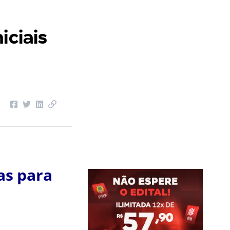
iciais
as para