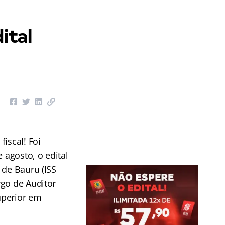
ital
iscal! Foi
 agosto, o edital
 de Bauru (ISS
rgo de Auditor
superior em