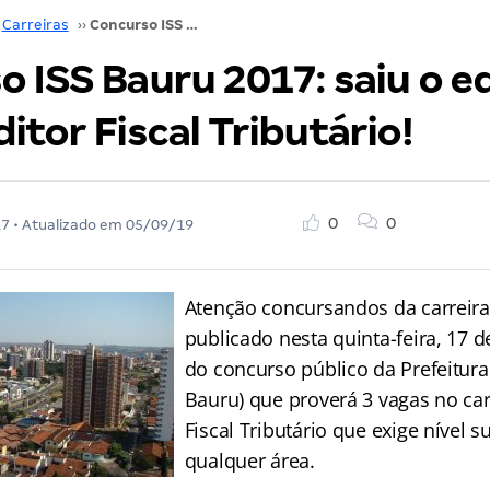
Carreiras
››
Concurso ISS Bauru 2017: saiu o edital para Auditor Fiscal Tributário!
 ISS Bauru 2017: saiu o ed
itor Fiscal Tributário!
0
0
17
• Atualizado em
05/09/19
Atenção concursandos da carreira f
publicado nesta quinta-feira, 17 de
do concurso público da Prefeitura
Bauru) que proverá 3 vagas no ca
Fiscal Tributário que exige nível 
qualquer área.