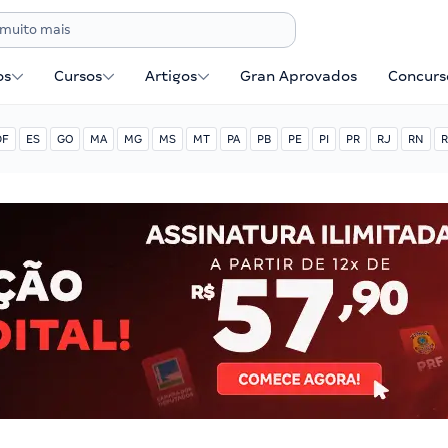
os
Cursos
Artigos
Gran Aprovados
Concurse
DF
ES
GO
MA
MG
MS
MT
PA
PB
PE
PI
PR
RJ
RN
R