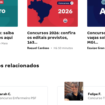
: saiba
Concursos 2026: confira
Concurs
es aqui
os editais previstos,
vagas so
163…
MGI…
e Maio
Raquel Cardoso
Equipe Gran
•
Há 50 minutos
 relacionados
arah C.
Felipe F.
oncurso Enfermeiro PSF
Concurso T