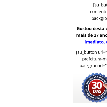
[su_but
content/
backgrou
Gostou desta 
mais de 27 ano
imediato, 
[su_button url=
prefeitura-mu
background=”#