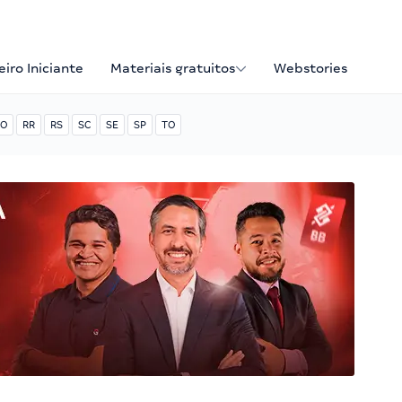
iro Iniciante
Materiais gratuitos
Webstories
O
RR
RS
SC
SE
SP
TO