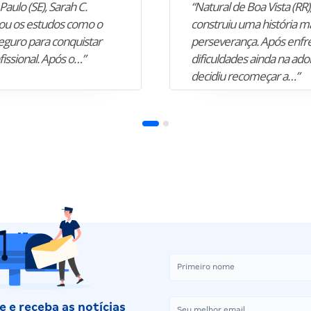
Paulo (SE), Sarah C.
“Natural de Boa Vista (RR),
u os estudos como o
construiu uma história m
guro para conquistar
perseverança. Após enfr
fissional. Após o…”
dificuldades ainda na ado
decidiu recomeçar a…”
 e receba as notícias