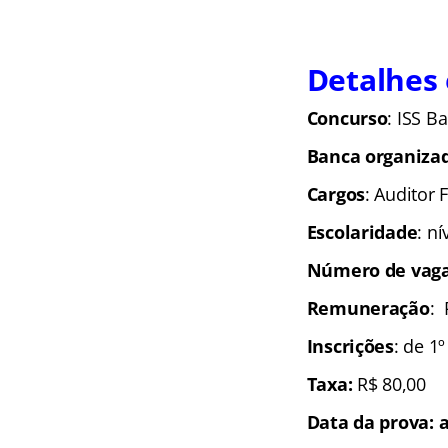
Detalhes 
Concurso
: ISS B
Banca organiza
Cargos
: Auditor 
Escolaridade
: n
Número de vaga
Remuneração
: 
Inscrições
: de 1
Taxa:
R$ 80,00
Data da prova: a