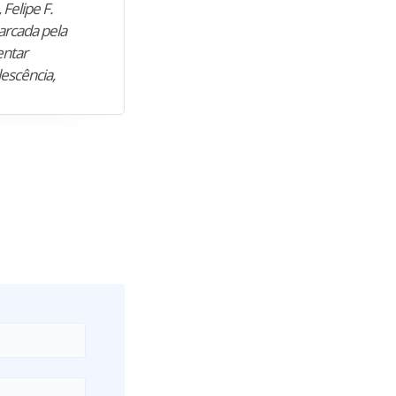
 Felipe F.
“Natural de Juazeiro do Norte (CE),
arcada pela
M. encontrou nos estudos o cami
entar
para construir uma nova fase da vi
lescência,
profissional. Após…”