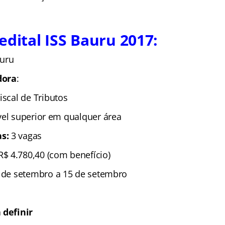
edital ISS Bauru 2017:
auru
dora
:
Fiscal de Tributos
ível superior em qualquer área
s:
3 vagas
R$ 4.780,40 (com benefício)
º de setembro a 15 de setembro
 definir