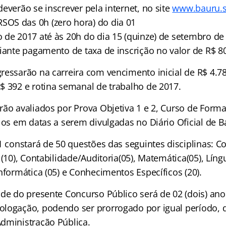
everão se inscrever pela internet, no site
www.bauru.s
OS das 0h (zero hora) do dia 01
 de 2017 até às 20h do dia 15 (quinze) de setembro de 
iante pagamento de taxa de inscrição no valor de R$ 80
essarão na carreira com vencimento inicial de R$ 4.780
$ 392 e rotina semanal de trabalho de 2017.
rão avaliados por Prova Objetiva 1 e 2, Curso de Forma
los em datas a serem divulgadas no Diário Oficial de B
 1 constará de 50 questões das seguintes disciplinas: 
 (10), Contabilidade/Auditoria(05), Matemática(05), Líng
nformática (05) e Conhecimentos Específicos (20).
de do presente Concurso Público será de 02 (dois) ano
logação, podendo ser prorrogado por igual período, 
dministração Pública.