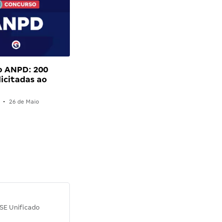
o ANPD: 200
licitadas ao
•
26 de Maio
Diana M.
SE Unificado
Concurso SEPLAG CE