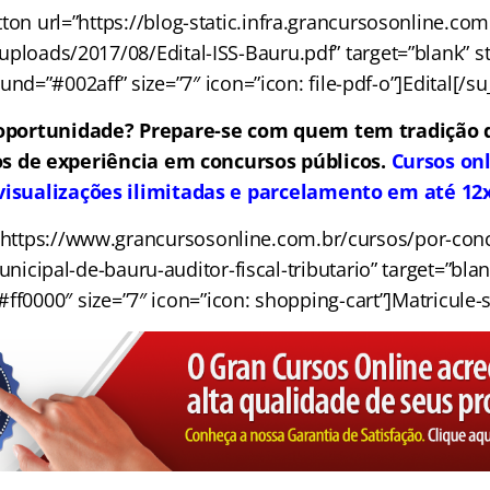
ton url=”https://blog-static.infra.grancursosonline.co
uploads/2017/08/Edital-ISS-Bauru.pdf” target=”blank” sty
nd=”#002aff” size=”7″ icon=”icon: file-pdf-o”]Edital[/s
oportunidade? Prepare-se com quem tem tradição 
s de experiência em concursos públicos.
Cursos on
visualizações ilimitadas e parcelamento em até 12
”https://www.grancursosonline.com.br/cursos/por-con
nicipal-de-bauru-auditor-fiscal-tributario” target=”blank
ff0000″ size=”7″ icon=”icon: shopping-cart”]Matricule-s