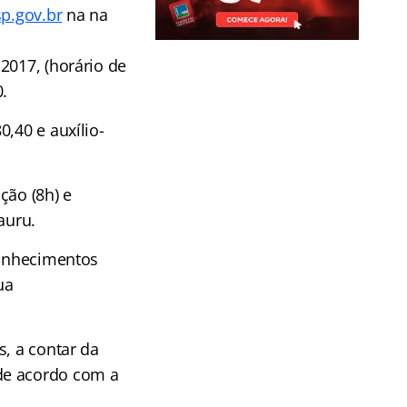
p.gov.br
na na
2017, (horário de
.
,40 e auxílio-
ção (8h) e
auru.
Conhecimentos
ua
s, a contar da
de acordo com a