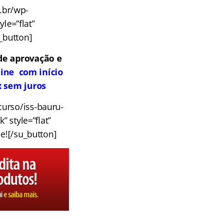
m.br/wp-
le=”flat”
u_button]
de aprovação e
line com início
x sem juros
curso/iss-bauru-
” style=”flat”
e![/su_button]