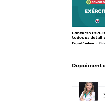
Concurso EsPCEx
todos os detalh
Raquel Cardoso
•
25 d
Depoimentos
S
C