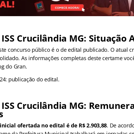
ISS Crucilândia MG: Situação 
este concurso público é o de edital publicado. O atual
olidado. As informações completas deste certame você
og do Gran.
24: publicação do edital.
 ISS Crucilândia MG: Remuner
s
icial ofertada no edital é de R$ 2.903,88
. De acordo
ame da Prefeitura Municipal trabalhará em jornadas 