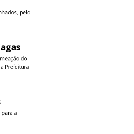
inhados, pelo
Vagas
omeação do
a Prefeitura
s
 para a