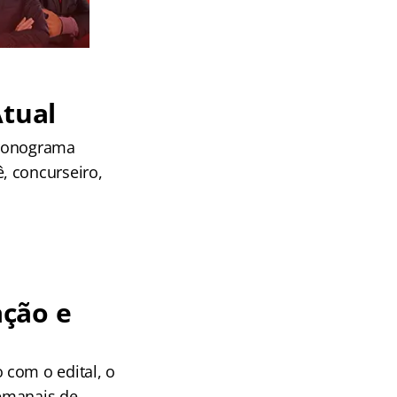
Atual
 cronograma
, concurseiro,
ação e
 com o edital, o
semanais de