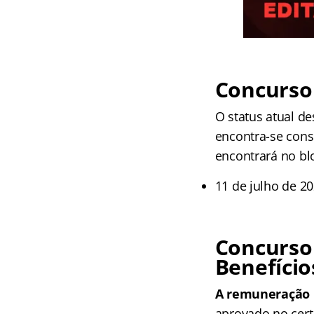
Concurso 
O status atual d
encontra-se cons
encontrará no bl
11 de julho de 20
Concurso
Benefício
A remuneração in
aprovado no cert