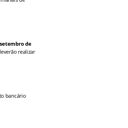
e setembro de
everão realizar
to bancário