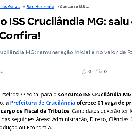
inas Gerais
››
Belo Horizonte
››
Concurso ISS Crucilândia MG: saiu o EDITAL. Confira!
 ISS Crucilândia MG: saiu
Confira!
ucilândia MG: remuneração inicial é no valor de R
0
0
24
rseiros! O edital para o
Concurso ISS Crucilândia MG
o,
a
Prefeitura de Crucilândia
oferece 01 vaga de p
cargo de Fiscal de Tributos
. Candidatos deverão ter
das seguintes áreas: Administração, Direito, Ciências 
rodução ou Economia.