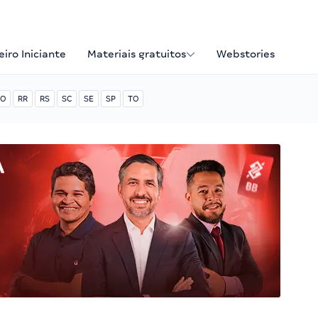
iro Iniciante
Materiais gratuitos
Webstories
O
RR
RS
SC
SE
SP
TO