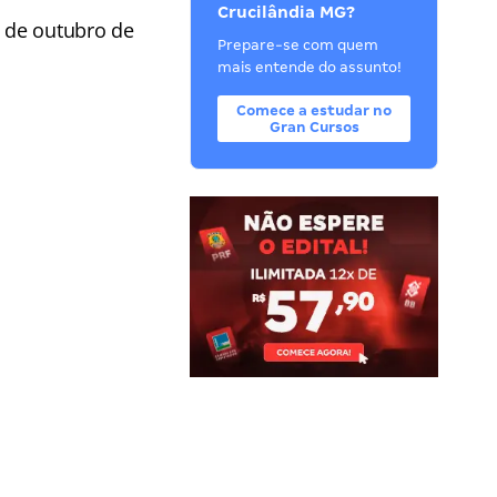
Crucilândia MG?
3 de outubro de
Prepare-se com quem
mais entende do assunto!
Comece a estudar no
Gran Cursos