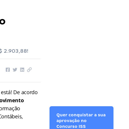
 o
$ 2.903,88!
está! De acordo
rovimento
 formação
Quer conquistar a sua
Contábeis,
aprovação no
Concurso ISS