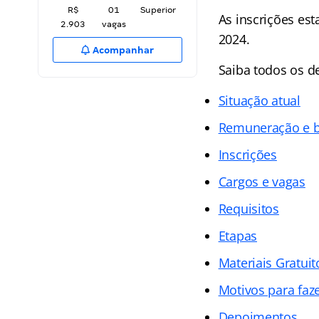
R$
01
Superior
As inscrições es
2.903
vagas
2024.
Acompanhar
Saiba todos os d
Situação atual
Remuneração e b
Inscrições
Cargos e vagas
Requisitos
Etapas
Materiais Gratuit
Motivos para faz
Depoimentos