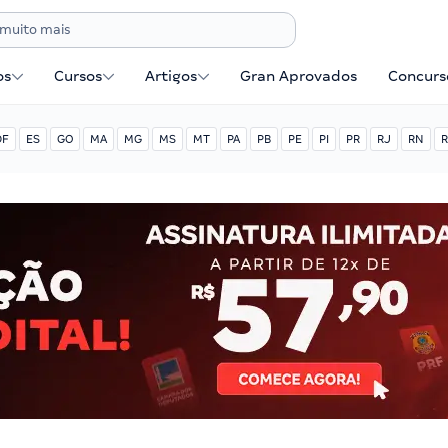
os
Cursos
Artigos
Gran Aprovados
Concurse
DF
ES
GO
MA
MG
MS
MT
PA
PB
PE
PI
PR
RJ
RN
R