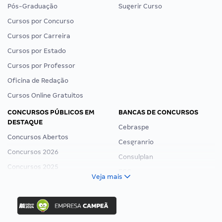
Pós-Graduação
Sugerir Curso
Cursos por Concurso
Cursos por Carreira
Cursos por Estado
Cursos por Professor
Oficina de Redação
Cursos Online Gratuitos
CONCURSOS PÚBLICOS EM
BANCAS DE CONCURSOS
DESTAQUE
Cebraspe
Concursos Abertos
Cesgranrio
Concursos 2026
Consulplan
Concursos 2025
FCC
Veja mais
Concurso Nacional Unificado
FGV
Concurso Ibama
Idecan
Concurso MPU
Selecon