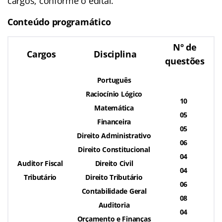
cargos, conforme o edital.
Conteúdo programático
Nº de
Cargos
Disciplina
questões
Português
Raciocínio Lógico
10
Matemática
05
Financeira
05
Direito Administrativo
06
Direito Constitucional
04
Auditor Fiscal
Direito Civil
04
Tributário
Direito Tributário
06
Contabilidade Geral
08
Auditoria
04
Orçamento e Finanças