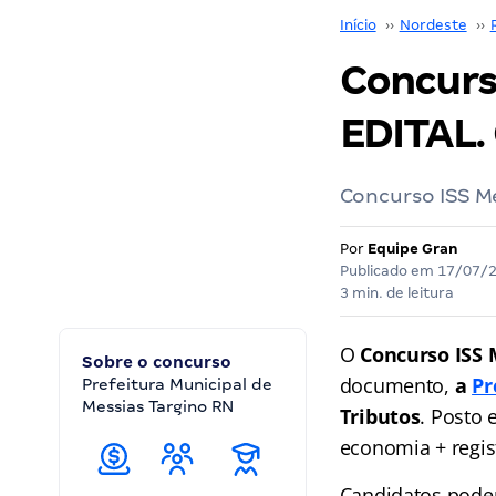
Início
››
Nordeste
››
Concurso
EDITAL. 
Concurso ISS Me
Por
Equipe Gran
Publicado em
17/07/
3 min. de leitura
O
Concurso ISS 
Sobre o concurso
documento,
a
Pr
Prefeitura Municipal de
Messias Targino RN
Tributos
. Posto 
economia + regi
Candidatos poderã