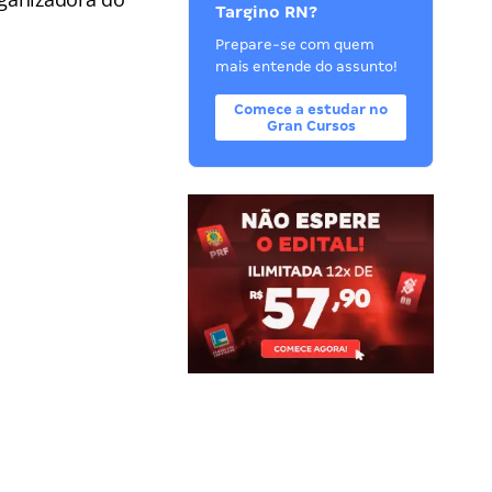
Targino RN?
Prepare-se com quem
mais entende do assunto!
Comece a estudar no
Gran Cursos