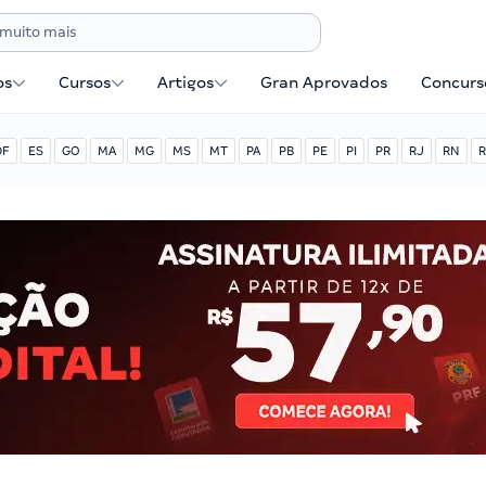
os
Cursos
Artigos
Gran Aprovados
Concurse
DF
ES
GO
MA
MG
MS
MT
PA
PB
PE
PI
PR
RJ
RN
R