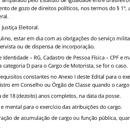
r amparado pelo Estatuto de Igualdade entre brasileiro
o de gozo de direitos políticos, nos termos do § 1º, a
ral.
Justiça Eleitoral.
lino, estar em dia com as obrigações do serviço milit
servista ou de dispensa de incorporação.
 Identidade – RG, Cadastro de Pessoa Física – CPF e m
 categoria D para o Cargo de Motorista, se for o caso.
equisitos constantes no Anexo I deste Edital para o exe
stro em Conselho ou Órgão de Classe quando o cargo a
 de 18 (dezoito) anos completos, na data da posse.
a e mental para o exercício das atribuições do cargo.
ração de acumulação de cargo ou função pública, quan
…