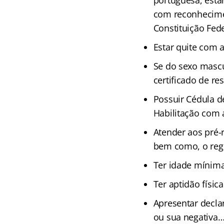
portuguesa, esta
com reconheciment
Constituição Fede
Estar quite com a 
Se do sexo mascu
certificado de re
Possuir Cédula de
Habilitação com a
Atender aos pré-r
bem como, o regi
Ter idade mínima
Ter aptidão físic
Apresentar decla
ou sua negativa