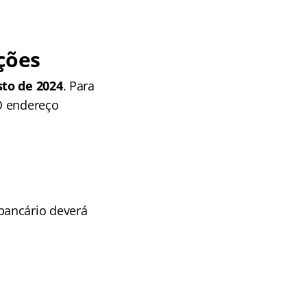
ções
sto de 2024
. Para
 O endereço
bancário deverá