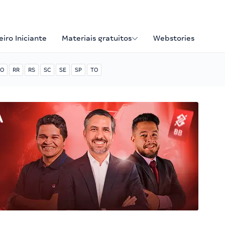
iro Iniciante
Materiais gratuitos
Webstories
O
RR
RS
SC
SE
SP
TO