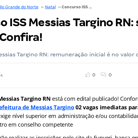
Rio Grande do Norte
››
Natal
››
Concurso ISS Messias Targino RN: saiu o EDITAL. Confira!
 ISS Messias Targino RN: 
Confira!
ssias Targino RN: remuneração inicial é no valor 
0
0
24
Messias Targino RN
está com edital publicado! Confo
efeitura de Messias Targino
02 vagas imediatas para
exige nível superior em administração e/ou contabilid
stro em conselho competente
o realizar as inscrições pelo site da Funverj, banca o