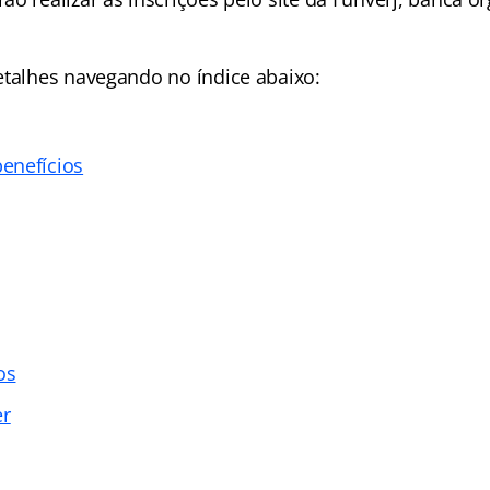
etalhes navegando no índice abaixo:
enefícios
os
er