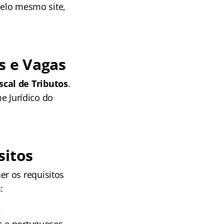
pelo mesmo site,
s e Vagas
scal de Tributos
.
 Jurídico do
sitos
er os requisitos
:
e