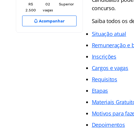
R$
02
Superior
concurso.
2.500
vagas
Saiba todos os d
Acompanhar
Situação atual
Remuneração e b
Inscrições
Cargos e vagas
Requisitos
Etapas
Materiais Gratuit
Motivos para faz
Depoimentos