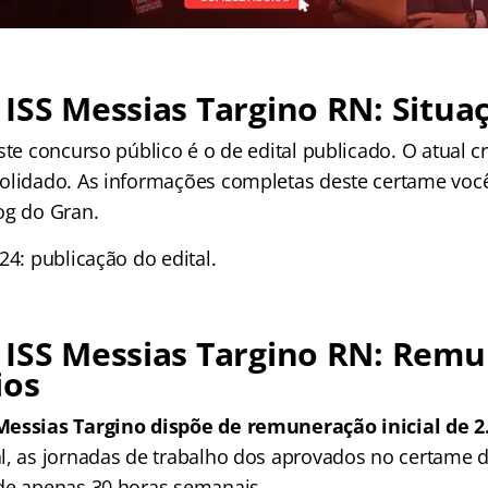
ISS Messias Targino RN: Situa
este concurso público é o de edital publicado. O atual
olidado. As informações completas deste certame você
og do Gran.
24: publicação do edital.
 ISS Messias Targino RN: Rem
ios
Messias Targino dispõe de remuneração inicial de 2
l, as jornadas de trabalho dos aprovados no certame d
de apenas 30 horas semanais.