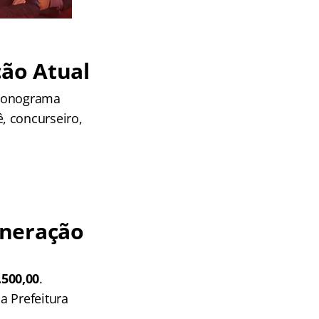
ção Atual
 cronograma
, concurseiro,
uneração
.500,00
.
a Prefeitura