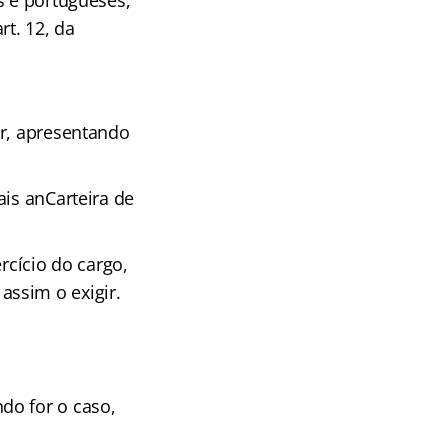
s e portugueses,
rt. 12, da
ar, apresentando
ais anCarteira de
rcício do cargo,
ssim o exigir.
do for o caso,