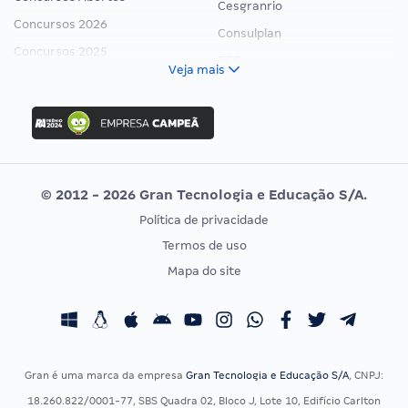
Cesgranrio
Concursos 2026
Consulplan
Concursos 2025
FCC
Veja mais
Concurso Nacional Unificado
FGV
Concurso Ibama
Idecan
Concurso MPU
Selecon
Editais publicados
Uniase
© 2012 - 2026 Gran Tecnologia e Educação S/A.
Vunesp
Política de privacidade
CONCURSOS POR PROFISSÃO
EXAME DE ORDEM
Termos de uso
Concursos Administrativos
OAB
Mapa do site
Concursos Educação
Prova OAB
Concursos Fiscais
Calendário OAB
Concursos Jurídicos
Questões OAB
Concursos Militares
Recursos OAB
Gran é uma marca da empresa
Gran Tecnologia e Educação S/A
, CNPJ:
Concursos Policiais
Exame de Ordem
18.260.822/0001-77, SBS Quadra 02, Bloco J, Lote 10, Edifício Carlton