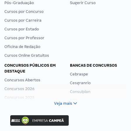
Pós-Graduação
Sugerir Curso
Cursos por Concurso
Cursos por Carreira
Cursos por Estado
Cursos por Professor
Oficina de Redação
Cursos Online Gratuitos
CONCURSOS PÚBLICOS EM
BANCAS DE CONCURSOS
DESTAQUE
Cebraspe
Concursos Abertos
Cesgranrio
Concursos 2026
Consulplan
Concursos 2025
FCC
Veja mais
Concurso Nacional Unificado
FGV
Concurso Ibama
Idecan
Concurso MPU
Selecon