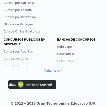
Cursos por Carreira
Cursos por Estado
Cursos por Professor
Oficina de Redação
Cursos Online Gratuitos
CONCURSOS PÚBLICOS EM
BANCAS DE CONCURSOS
DESTAQUE
Cebraspe
Concursos Abertos
Cesgranrio
Concursos 2026
Consulplan
Concursos 2025
FCC
Veja mais
Concurso Nacional Unificado
FGV
Concurso Ibama
Idecan
Concurso MPU
Selecon
Editais publicados
Uniase
© 2012 - 2026 Gran Tecnologia e Educação S/A.
Vunesp