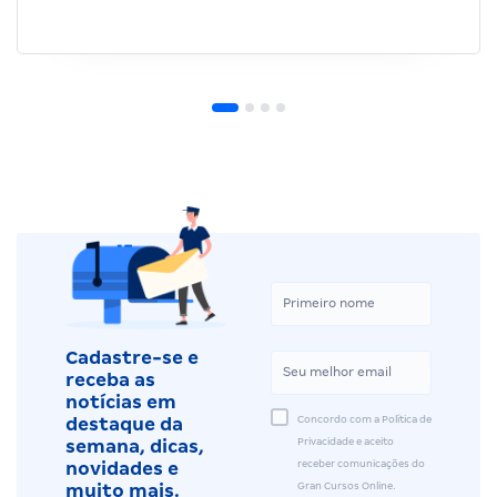
Cadastre-se e
receba as
notícias em
Concordo com a Política de
destaque da
Privacidade e aceito
semana, dicas,
receber comunicações do
novidades e
Gran Cursos Online.
muito mais.