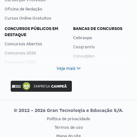
Oficina de Redação
Cursos Online Gratuitos
CONCURSOS PÚBLICOS EM
BANCAS DE CONCURSOS
DESTAQUE
Cebraspe
Concursos Abertos
Cesgranrio
Concursos 2026
Consulplan
Concursos 2025
FCC
Veja mais
Concurso Nacional Unificado
FGV
Concurso Ibama
Idecan
Concurso MPU
Selecon
Editais publicados
Uniase
© 2012 - 2026 Gran Tecnologia e Educação S/A.
Vunesp
Política de privacidade
CONCURSOS POR PROFISSÃO
EXAME DE ORDEM
Termos de uso
Concursos Administrativos
OAB
Mapa do site