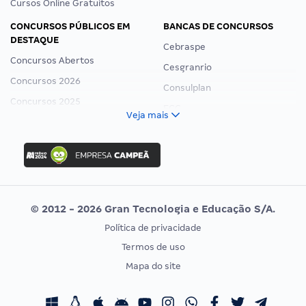
Cursos Online Gratuitos
CONCURSOS PÚBLICOS EM
BANCAS DE CONCURSOS
DESTAQUE
Cebraspe
Concursos Abertos
Cesgranrio
Concursos 2026
Consulplan
Concursos 2025
FCC
Veja mais
Concurso Nacional Unificado
FGV
Concurso Ibama
Idecan
Concurso MPU
Selecon
Editais publicados
Uniase
© 2012 - 2026 Gran Tecnologia e Educação S/A.
Vunesp
Política de privacidade
CONCURSOS POR PROFISSÃO
EXAME DE ORDEM
Termos de uso
Concursos Administrativos
OAB
Mapa do site
Concursos Educação
Prova OAB
Concursos Fiscais
Calendário OAB