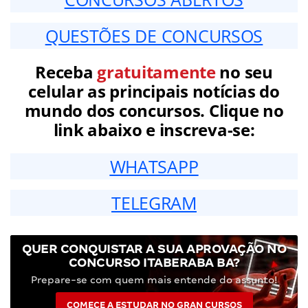
QUESTÕES DE CONCURSOS
Receba
gratuitamente
no seu
celular as principais notícias do
mundo dos concursos. Clique no
link abaixo e inscreva-se:
WHATSAPP
TELEGRAM
QUER CONQUISTAR A SUA APROVAÇÃO NO
CONCURSO ITABERABA BA?
Prepare-se com quem mais entende do assunto!
COMECE A ESTUDAR NO GRAN CURSOS