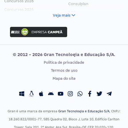
Concursos 2026
Consulplan
Concursos 2025
FCC
Veja mais
Concurso Nacional Unificado
FGV
Concurso Ibama
Idecan
Concurso MPU
Selecon
Editais publicados
Uniase
© 2012 - 2026 Gran Tecnologia e Educação S/A.
Vunesp
Política de privacidade
CONCURSOS POR PROFISSÃO
EXAME DE ORDEM
Termos de uso
Concursos Administrativos
OAB
Mapa do site
Concursos Educação
Prova OAB
Concursos Fiscais
Calendário OAB
Concursos Jurídicos
Questões OAB
Concursos Militares
Recursos OAB
Gran é uma marca da empresa
Gran Tecnologia e Educação S/A
, CNPJ:
Concursos Policiais
Exame de Ordem
18.260.822/0001-77, SBS Quadra 02, Bloco J, Lote 10, Edifício Carlton
Concursos Saúde
Tower, Sala 201, 2º Andar, Asa Sul, Brasília-DF, CEP 70.070-120.