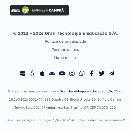
Concurso Ibama
Idecan
Concurso MPU
Selecon
Editais publicados
Uniase
© 2012 - 2026 Gran Tecnologia e Educação S/A.
Vunesp
Política de privacidade
CONCURSOS POR PROFISSÃO
EXAME DE ORDEM
Termos de uso
Concursos Administrativos
OAB
Mapa do site
Concursos Educação
Prova OAB
Concursos Fiscais
Calendário OAB
Concursos Jurídicos
Questões OAB
Concursos Militares
Recursos OAB
Gran é uma marca da empresa
Gran Tecnologia e Educação S/A
, CNPJ:
Concursos Policiais
Exame de Ordem
18.260.822/0001-77, SBS Quadra 02, Bloco J, Lote 10, Edifício Carlton
Concursos Saúde
Tower, Sala 201, 2º Andar, Asa Sul, Brasília-DF, CEP 70.070-120.
Concursos Tribunais
Gran Tecnologia e Educação S/A - 2026 © Todos os direitos reservados ®
Residência Multiprofissional