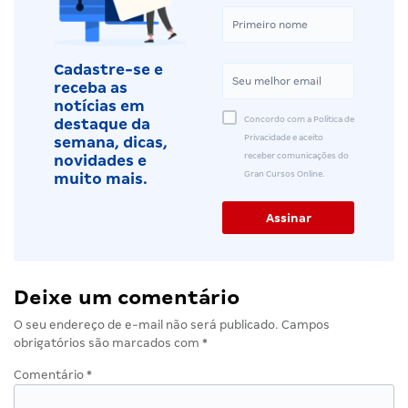
Cadastre-se e
receba as
notícias em
Concordo com a Política de
destaque da
Privacidade e aceito
semana, dicas,
receber comunicações do
novidades e
Gran Cursos Online.
muito mais.
Deixe um comentário
O seu endereço de e-mail não será publicado.
Campos
obrigatórios são marcados com
*
Comentário
*