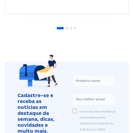
Cadastre-se e
receba as
notícias em
Concordo com a Política de
destaque da
Privacidade e aceito
semana, dicas,
receber comunicações do
novidades e
Gran Cursos Online.
muito mais.