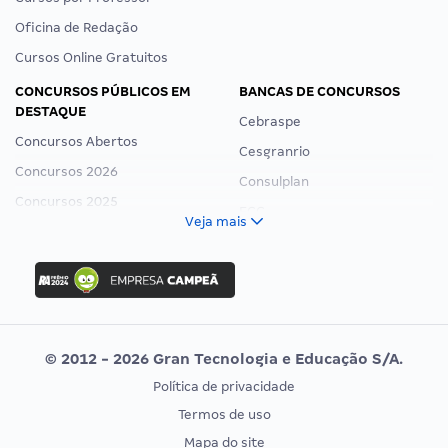
Oficina de Redação
Cursos Online Gratuitos
CONCURSOS PÚBLICOS EM
BANCAS DE CONCURSOS
DESTAQUE
Cebraspe
Concursos Abertos
Cesgranrio
Concursos 2026
Consulplan
Concursos 2025
FCC
Veja mais
Concurso Nacional Unificado
FGV
Concurso Ibama
Idecan
Concurso MPU
Selecon
Editais publicados
Uniase
© 2012 - 2026 Gran Tecnologia e Educação S/A.
Vunesp
Política de privacidade
CONCURSOS POR PROFISSÃO
EXAME DE ORDEM
Termos de uso
Concursos Administrativos
OAB
Mapa do site