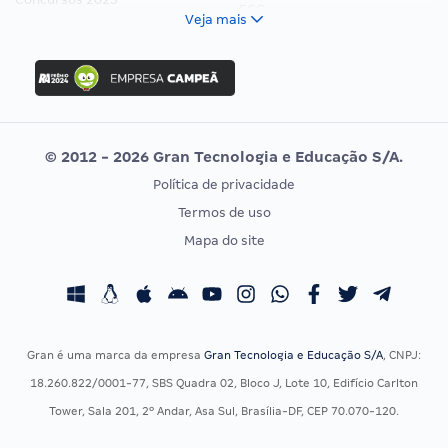
FCC
Veja mais
Concurso Nacional Unificado
FGV
Concurso Ibama
Idecan
Concurso MPU
Selecon
Editais publicados
Uniase
© 2012 - 2026 Gran Tecnologia e Educação S/A.
Vunesp
Política de privacidade
CONCURSOS POR PROFISSÃO
EXAME DE ORDEM
Termos de uso
Concursos Administrativos
OAB
Mapa do site
Concursos Educação
Prova OAB
Concursos Fiscais
Calendário OAB
Concursos Jurídicos
Questões OAB
Concursos Militares
Recursos OAB
Gran é uma marca da empresa
Gran Tecnologia e Educação S/A
, CNPJ:
Concursos Policiais
Exame de Ordem
18.260.822/0001-77, SBS Quadra 02, Bloco J, Lote 10, Edifício Carlton
Concursos Saúde
Tower, Sala 201, 2º Andar, Asa Sul, Brasília-DF, CEP 70.070-120.
Concursos Tribunais