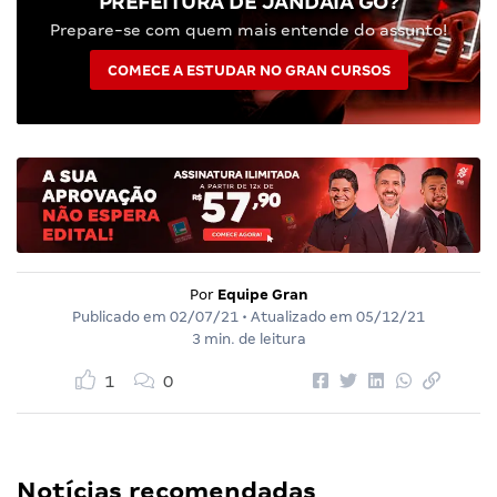
PREFEITURA DE JANDAIA GO?
Prepare-se com quem mais entende do assunto!
COMECE A ESTUDAR NO GRAN CURSOS
Por
Equipe Gran
Publicado em
02/07/21
• Atualizado em
05/12/21
3 min. de leitura
1
0
Notícias recomendadas