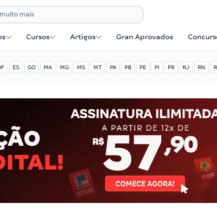
os
Cursos
Artigos
Gran Aprovados
Concurse
DF
ES
GO
MA
MG
MS
MT
PA
PB
PE
PI
PR
RJ
RN
R