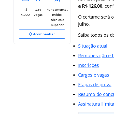
a R$ 126,00
, con
R$
134
Fundamental,
4.000
vagas
médio,
O certame será 
técnico e
julho.
superior
Saiba todos os d
Acompanhar
Situação atual
Remuneração e b
Inscrições
Cargos e vagas
Etapas de prova
Resumo do conc
Assinatura Ilimit