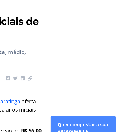
ciais de
ta, médio,
paratinga
oferta
alários iniciais
Quer conquistar a sua
ue vão de
R$ 56,00
aprovação no