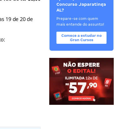
Concurso Japaratinga
AL?
as 19 de 20 de
Prepare-se com quem
mais entende do assunto!
Comece a estudar no
xo:
Gran Cursos