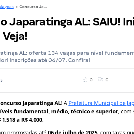
Alagoas
››
Concurso Japaratinga AL: SAIU! Iniciais de R$ 4 mil. Veja!
 Japaratinga AL: SAIU! Ini
 Veja!
atinga AL: oferta 134 vagas para nível fundamen
ior! Inscrições até 06/07. Confira!
0
0
25
oncurso Japaratinga AL
! A
Prefeitura Municipal de Ja
íveis fundamental, médio, técnico e superior
, com s
 1.518 a R$ 4.000
.
ram prorrogadas até
06 de julho de 2025
, com taxas q