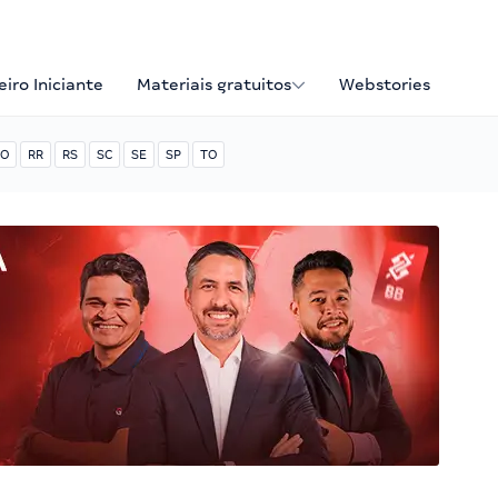
iro Iniciante
Materiais gratuitos
Webstories
O
RR
RS
SC
SE
SP
TO