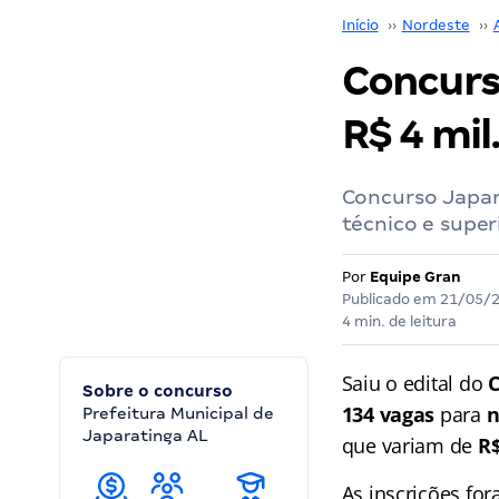
Início
››
Nordeste
››
Concurso
R$ 4 mil.
Concurso Japar
técnico e super
Por
Equipe Gran
Publicado em
21/05/
4 min. de leitura
Saiu o edital do
C
Sobre o concurso
134 vagas
para
n
Prefeitura Municipal de
Japaratinga AL
que variam de
R$
As inscrições fo