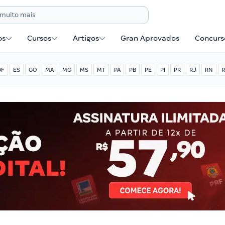
os
Cursos
Artigos
Gran Aprovados
Concurse
DF
ES
GO
MA
MG
MS
MT
PA
PB
PE
PI
PR
RJ
RN
R