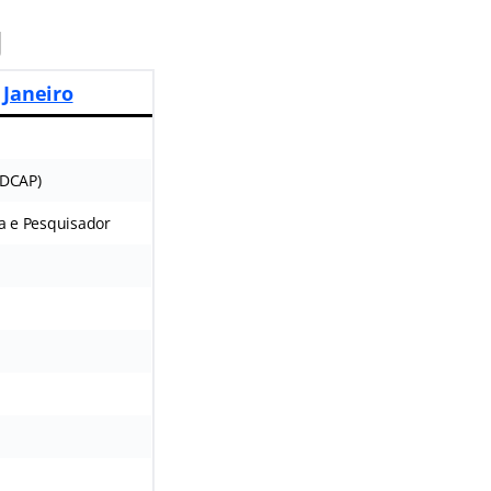
J
 Janeiro
IDCAP)
ia e Pesquisador