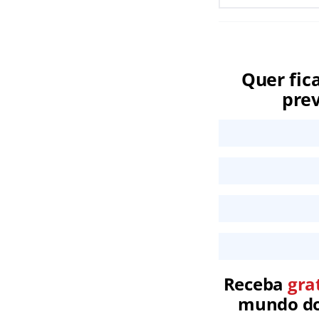
Quer fic
prev
Receba
gra
mundo dos