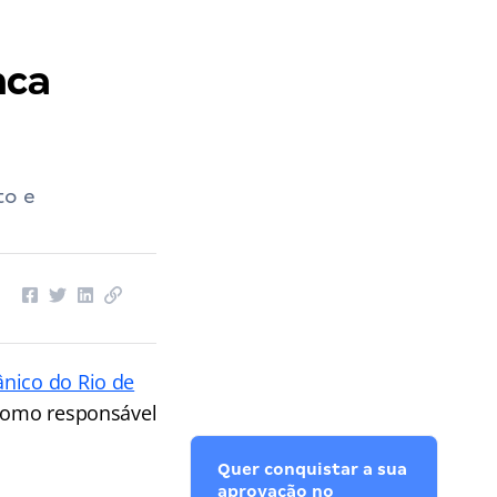
nca
to e
ânico do Rio de
 como responsável
Quer conquistar a sua
aprovação no