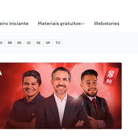
iro Iniciante
Materiais gratuitos
Webstories
O
RR
RS
SC
SE
SP
TO