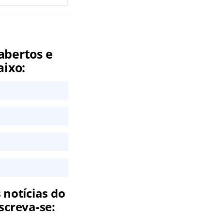
abertos e
aixo:
 notícias do
screva-se: