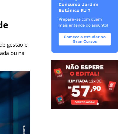
Concurso Jardim
Botânico RJ ?
Prepare-se com quem
de
mais entende do assunto!
Comece a estudar no
Gran Cursos
de gestão e
vada ou na