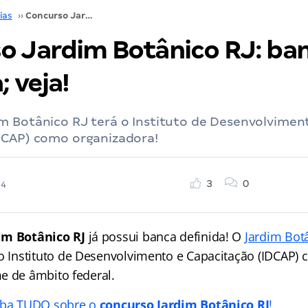
ias
››
Concurso Jardim Botânico RJ: banca definida; veja!
o Jardim Botânico RJ: ba
; veja!
m Botânico RJ terá o Instituto de Desenvolvimen
DCAP) como organizadora!
3
0
24
im Botânico RJ
já possui banca definida! O
Jardim Bot
o Instituto de Desenvolvimento e Capacitação (IDCAP)
e de âmbito federal.
aiba TUDO sobre o
concurso Jardim Botânico RJ
!