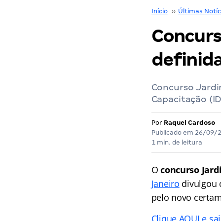
Início
››
Últimas Notíc
Concurs
definida
Concurso Jardi
Capacitação (I
Por
Raquel Cardoso
Publicado em
26/09/
1 min. de leitura
O
concurso Jard
Janeiro
divulgou 
pelo novo certam
Clique AQUI e s