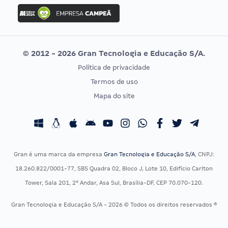
Concurso Ibama
Idecan
Concurso MPU
Selecon
Editais publicados
Uniase
© 2012 - 2026 Gran Tecnologia e Educação S/A.
Vunesp
Política de privacidade
CONCURSOS POR PROFISSÃO
EXAME DE ORDEM
Termos de uso
Concursos Administrativos
OAB
Mapa do site
Concursos Educação
Prova OAB
Concursos Fiscais
Calendário OAB
Concursos Jurídicos
Questões OAB
Concursos Militares
Recursos OAB
Gran é uma marca da empresa
Gran Tecnologia e Educação S/A
, CNPJ:
Concursos Policiais
Exame de Ordem
18.260.822/0001-77, SBS Quadra 02, Bloco J, Lote 10, Edifício Carlton
Concursos Saúde
Tower, Sala 201, 2º Andar, Asa Sul, Brasília-DF, CEP 70.070-120.
Concursos Tribunais
Gran Tecnologia e Educação S/A - 2026 © Todos os direitos reservados ®
Residência Multiprofissional