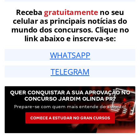
Receba
gratuitamente
no seu
celular as principais notícias do
mundo dos concursos. Clique no
link abaixo e inscreva-se:
WHATSAPP
TELEGRAM
QUER CONQUISTAR A SUA APROVAÇÃO NO
CONCURSO JARDIM OLINDA PR?
Prepare-se com quem mais entende do assunto!
COMECE A ESTUDAR NO GRAN CURSOS