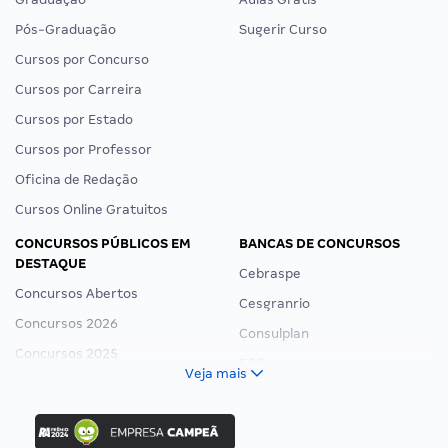
Pós-Graduação
Sugerir Curso
Cursos por Concurso
Cursos por Carreira
Cursos por Estado
Cursos por Professor
Oficina de Redação
Cursos Online Gratuitos
CONCURSOS PÚBLICOS EM
BANCAS DE CONCURSOS
DESTAQUE
Cebraspe
Concursos Abertos
Cesgranrio
Concursos 2026
Consulplan
Concursos 2025
FCC
Veja mais
Concurso Nacional Unificado
FGV
Concurso Ibama
Idecan
Concurso MPU