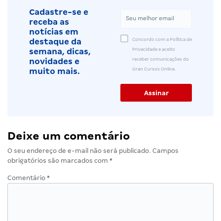
Cadastre-se e
receba as
notícias em
Concordo com a Política de
destaque da
Privacidade e aceito
semana, dicas,
receber comunicações do
novidades e
Gran Cursos Online.
muito mais.
Deixe um comentário
O seu endereço de e-mail não será publicado.
Campos
obrigatórios são marcados com
*
Comentário
*