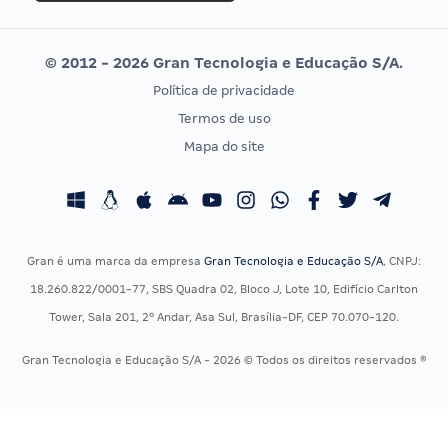
Selecon
Editais publicados
Uniase
© 2012 - 2026 Gran Tecnologia e Educação S/A.
Vunesp
Política de privacidade
CONCURSOS POR PROFISSÃO
EXAME DE ORDEM
Termos de uso
Concursos Administrativos
OAB
Mapa do site
Concursos Educação
Prova OAB
Concursos Fiscais
Calendário OAB
Concursos Jurídicos
Questões OAB
Concursos Militares
Recursos OAB
Gran é uma marca da empresa
Gran Tecnologia e Educação S/A
, CNPJ:
Concursos Policiais
Exame de Ordem
18.260.822/0001-77, SBS Quadra 02, Bloco J, Lote 10, Edifício Carlton
Concursos Saúde
Tower, Sala 201, 2º Andar, Asa Sul, Brasília-DF, CEP 70.070-120.
Concursos Tribunais
Gran Tecnologia e Educação S/A - 2026 © Todos os direitos reservados ®
Residência Multiprofissional