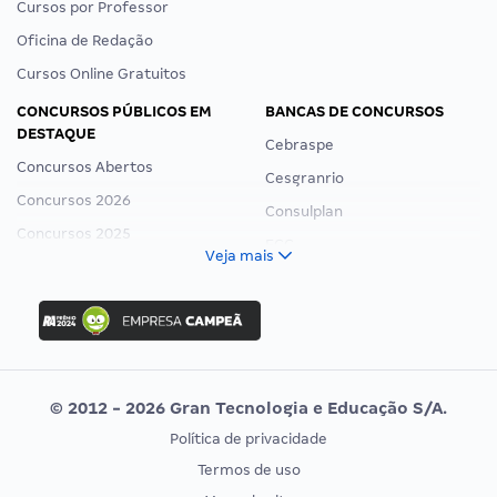
Cursos por Professor
Oficina de Redação
Cursos Online Gratuitos
CONCURSOS PÚBLICOS EM
BANCAS DE CONCURSOS
DESTAQUE
Cebraspe
Concursos Abertos
Cesgranrio
Concursos 2026
Consulplan
Concursos 2025
FCC
Veja mais
Concurso Nacional Unificado
FGV
Concurso Ibama
Idecan
Concurso MPU
Selecon
Editais publicados
Uniase
© 2012 - 2026 Gran Tecnologia e Educação S/A.
Vunesp
Política de privacidade
CONCURSOS POR PROFISSÃO
EXAME DE ORDEM
Termos de uso
Concursos Administrativos
OAB