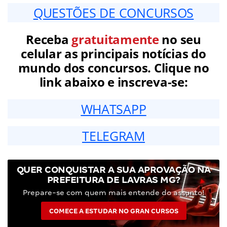
QUESTÕES DE CONCURSOS
Receba
gratuitamente
no seu
celular as principais notícias do
mundo dos concursos. Clique no
link abaixo e inscreva-se:
WHATSAPP
TELEGRAM
QUER CONQUISTAR A SUA APROVAÇÃO NA
PREFEITURA DE LAVRAS MG?
Prepare-se com quem mais entende do assunto!
COMECE A ESTUDAR NO GRAN CURSOS