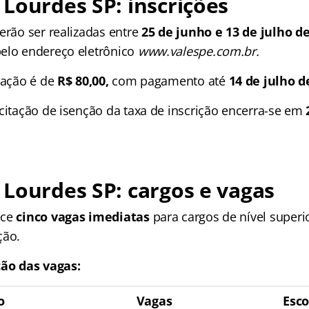
 Lourdes SP
: inscrições
erão ser realizadas entre
25 de junho e 13 de julho de
elo endereço eletrônico
www.valespe.com.br.
pação é de
R$ 80,00,
com pagamento até
14 de julho d
citação de isenção da taxa de inscrição encerra-se em
 Lourdes SP
: cargos e vagas
ece
cinco vagas imediatas
para cargos de nível superi
ção.
ção das vagas:
o
Vagas
Esco