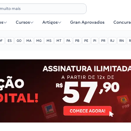
os
Cursos
Artigos
Gran Aprovados
Concurse
DF
ES
GO
MA
MG
MS
MT
PA
PB
PE
PI
PR
RJ
RN
R