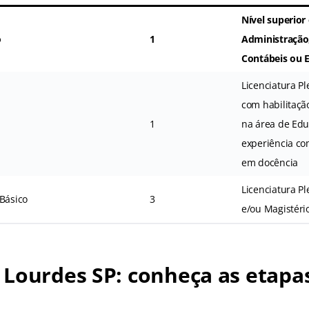
Nível superior
o
1
Administração,
Contábeis ou 
Licenciatura P
com habilitaçã
1
na área de Edu
experiência c
em docência
Licenciatura P
 Básico
3
e/ou Magistéri
 Lourdes SP
: conheça as etapa