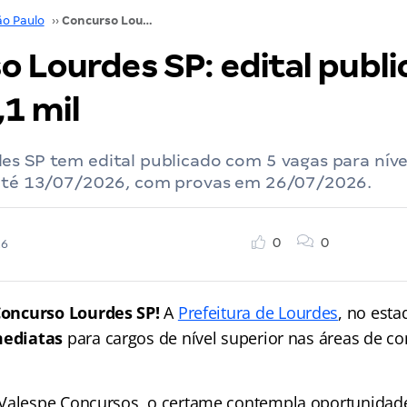
ão Paulo
››
Concurso Lourdes SP: edital publicado; até R$ 6,1 mil
 Lourdes SP: edital publi
,1 mil
s SP tem edital publicado com 5 vagas para nível
 até 13/07/2026, com provas em 26/07/2026.
0
0
26
oncurso Lourdes SP!
A
Prefeitura de Lourdes
, no esta
mediatas
para cargos de nível superior nas áreas de co
Valespe Concursos, o certame contempla oportunidade