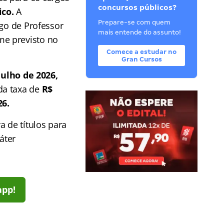
concursos públicos?
ico.
A
Prepare-se com quem
go de Professor
mais entende do assunto!
me previsto no
Comece a estudar no
Gran Cursos
julho de 2026,
da taxa de
R$
26.
a de títulos para
áter
app!