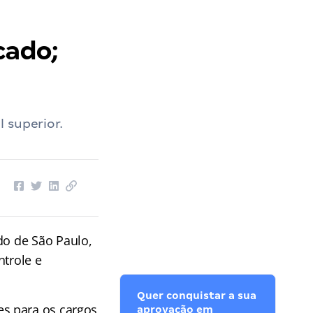
cado;
 superior.
do de São Paulo,
ntrole e
Quer conquistar a sua
s para os cargos
aprovação em