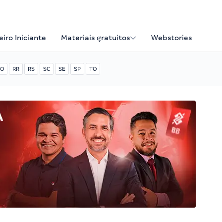
iro Iniciante
Materiais gratuitos
Webstories
O
RR
RS
SC
SE
SP
TO