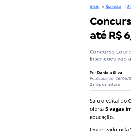
Início
››
Sudeste
››
S
Concurso
até R$ 6
Concurso Lourde
Inscrições vão
Por
Daniela Silva
Publicado em
26/06/
2 min. de leitura
Saiu o edital do
C
oferta
5 vagas i
educação.
Organizado pela 