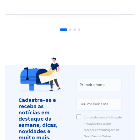
Cadastre-se e
receba as
notícias em
Concordo com a Política de
destaque da
Privacidade e aceito
semana, dicas,
receber comunicações do
novidades e
Gran Cursos Online.
muito mais.