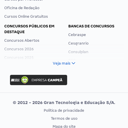
Oficina de Redação
Cursos Online Gratuitos
CONCURSOS PÚBLICOS EM
BANCAS DE CONCURSOS
DESTAQUE
Cebraspe
Concursos Abertos
Cesgranrio
Concursos 2026
Consulplan
Concursos 2025
FCC
Veja mais
Concurso Nacional Unificado
FGV
Concurso Ibama
Idecan
Concurso MPU
Selecon
Editais publicados
Uniase
© 2012 - 2026 Gran Tecnologia e Educação S/A.
Vunesp
Política de privacidade
CONCURSOS POR PROFISSÃO
EXAME DE ORDEM
Termos de uso
Concursos Administrativos
OAB
Mapa do site