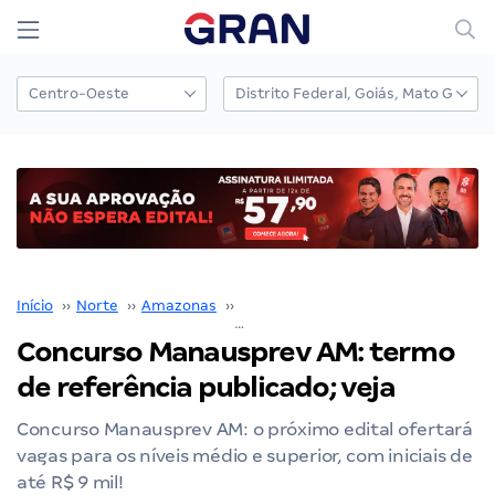
Início
››
Norte
››
Amazonas
››
Manausprev AM
››
Concurso Manausprev AM: termo de referência publicado; veja
Concurso Manausprev AM: termo
de referência publicado; veja
Concurso Manausprev AM: o próximo edital ofertará
vagas para os níveis médio e superior, com iniciais de
até R$ 9 mil!