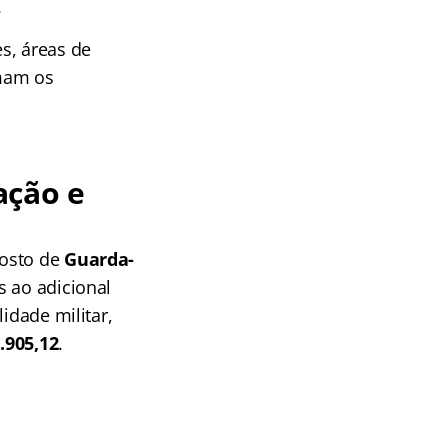
.
s, áreas de
rmam os
ação e
posto de
Guarda-
s ao adicional
idade militar,
.905,12
.