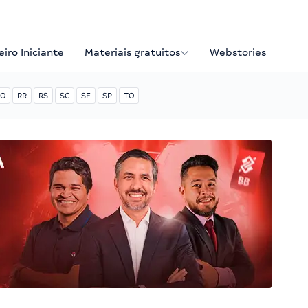
iro Iniciante
Materiais gratuitos
Webstories
O
RR
RS
SC
SE
SP
TO