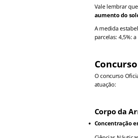
Vale lembrar que
aumento do sold
A medida estabe
parcelas: 4,5%: a
Concurso 
O concurso Oficia
atuação:
Corpo da A
Concentração e
Ciências Náuticas