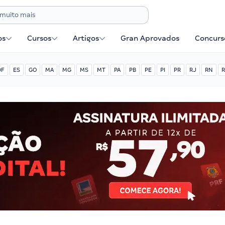
os
Cursos
Artigos
Gran Aprovados
Concurse
DF
ES
GO
MA
MG
MS
MT
PA
PB
PE
PI
PR
RJ
RN
R