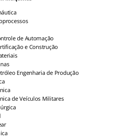
náutica
ioprocessos
ontrole de Automação
rtificação e Construção
teriais
inas
tróleo Engenharia de Produção
ca
nica
ica de Veículos Militares
úrgica
l
ear
ica