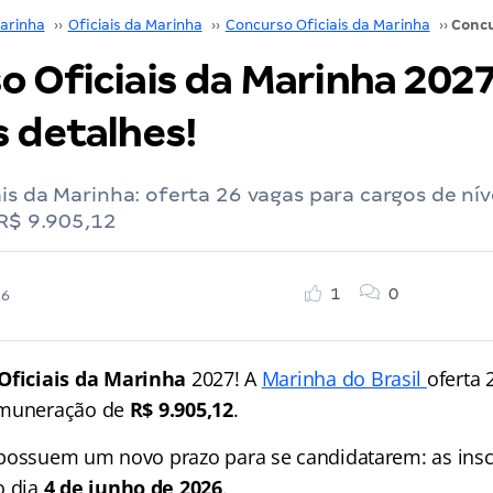
arinha
››
Oficiais da Marinha
››
Concurso Oficiais da Marinha
››
 Oficiais da Marinha 2027
s detalhes!
is da Marinha: oferta 26 vagas para cargos de níve
 R$ 9.905,12
1
0
26
Oficiais da Marinha
2027! A
Marinha do Brasil
oferta 
emuneração de
R$ 9.905,12
.
possuem um novo prazo para se candidatarem: as insc
o dia
4 de junho de 2026
.