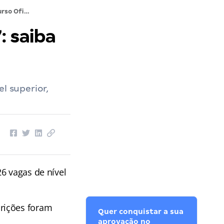
Concurso Oficiais da Marinha 2027: saiba todos os detalhes!
: saiba
l superior,
26 vagas de nível
rições foram
Quer conquistar a sua
aprovação no