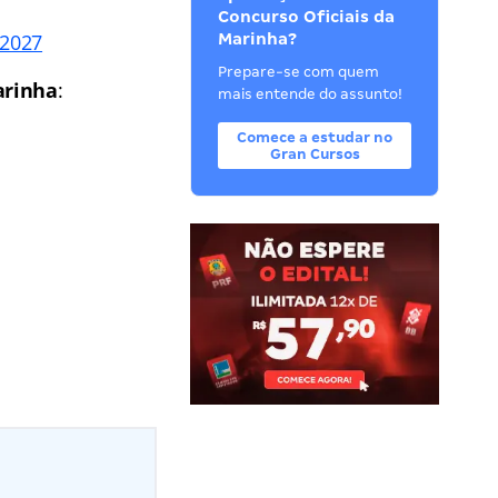
Concurso Oficiais da
 2027
Marinha?
Prepare-se com quem
arinha
:
mais entende do assunto!
Comece a estudar no
Gran Cursos