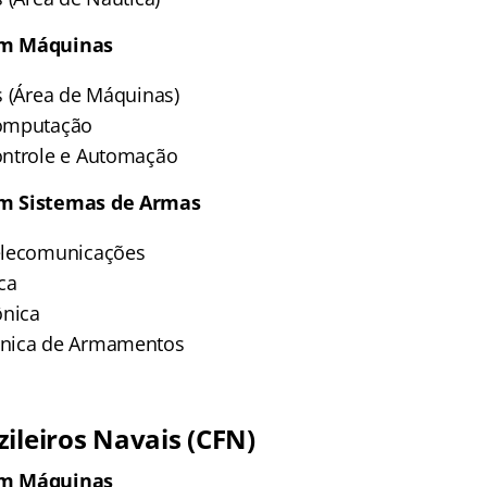
em Máquinas
s (Área de Máquinas)
Computação
ontrole e Automação
m Sistemas de Armas
elecomunicações
ca
ônica
nica de Armamentos
ileiros Navais (CFN)
em Máquinas