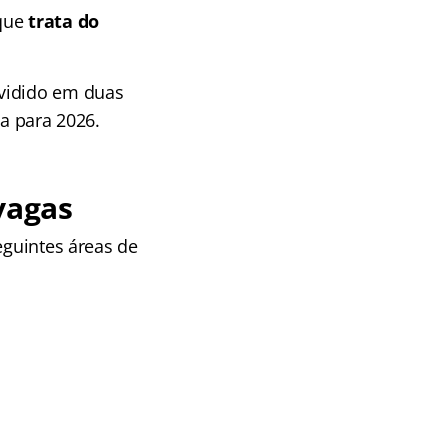
que
trata do
ividido em duas
ta para 2026.
vagas
eguintes áreas de