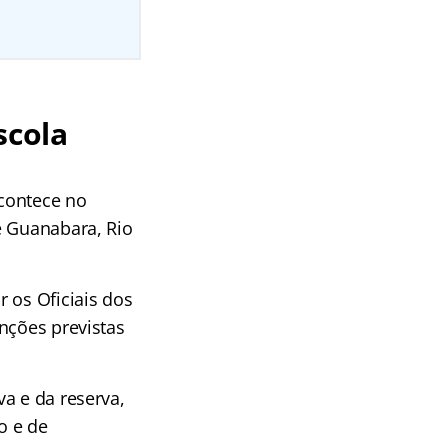
scola
contece no
e Guanabara, Rio
 os Oficiais dos
nções previstas
a e da reserva,
o e de