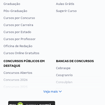
Graduação
Aulas Grátis
Pós-Graduação
Sugerir Curso
Cursos por Concurso
Cursos por Carreira
Cursos por Estado
Cursos por Professor
Oficina de Redação
Cursos Online Gratuitos
CONCURSOS PÚBLICOS EM
BANCAS DE CONCURSOS
DESTAQUE
Cebraspe
Concursos Abertos
Cesgranrio
Concursos 2026
Consulplan
Concursos 2025
FCC
Veja mais
Concurso Nacional Unificado
FGV
Concurso Ibama
Idecan