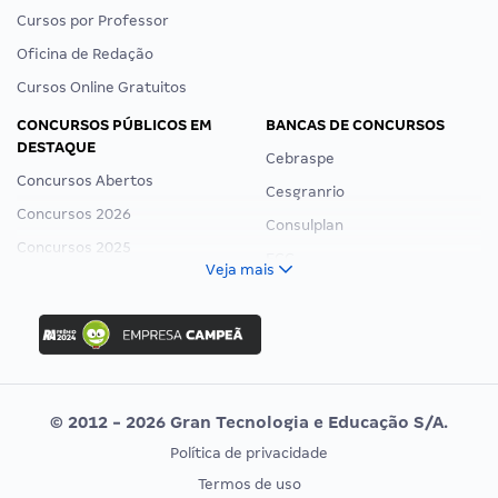
Cursos por Professor
Oficina de Redação
Cursos Online Gratuitos
CONCURSOS PÚBLICOS EM
BANCAS DE CONCURSOS
DESTAQUE
Cebraspe
Concursos Abertos
Cesgranrio
Concursos 2026
Consulplan
Concursos 2025
FCC
Veja mais
Concurso Nacional Unificado
FGV
Concurso Ibama
Idecan
Concurso MPU
Selecon
Editais publicados
Uniase
© 2012 - 2026 Gran Tecnologia e Educação S/A.
Vunesp
Política de privacidade
CONCURSOS POR PROFISSÃO
EXAME DE ORDEM
Termos de uso
Concursos Administrativos
OAB