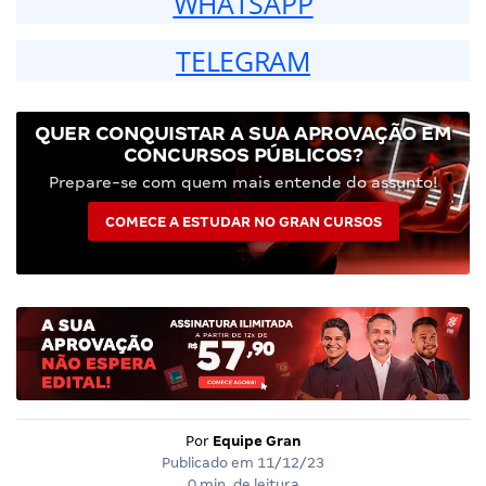
WHATSAPP
TELEGRAM
QUER CONQUISTAR A SUA APROVAÇÃO EM
CONCURSOS PÚBLICOS?
Prepare-se com quem mais entende do assunto!
COMECE A ESTUDAR NO GRAN CURSOS
Por
Equipe Gran
Publicado em
11/12/23
0 min. de leitura