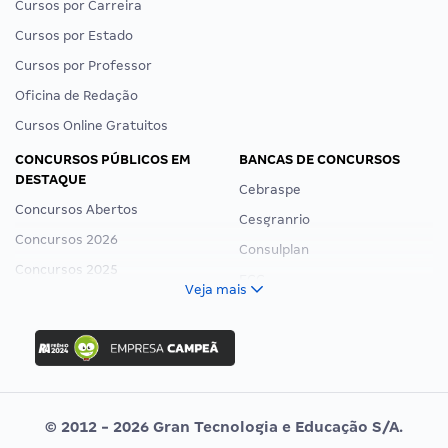
Cursos por Carreira
Cursos por Estado
Cursos por Professor
Oficina de Redação
Cursos Online Gratuitos
CONCURSOS PÚBLICOS EM
BANCAS DE CONCURSOS
DESTAQUE
Cebraspe
Concursos Abertos
Cesgranrio
Concursos 2026
Consulplan
Concursos 2025
FCC
Veja mais
Concurso Nacional Unificado
FGV
Concurso Ibama
Idecan
Concurso MPU
Selecon
Editais publicados
Uniase
© 2012 - 2026 Gran Tecnologia e Educação S/A.
Vunesp