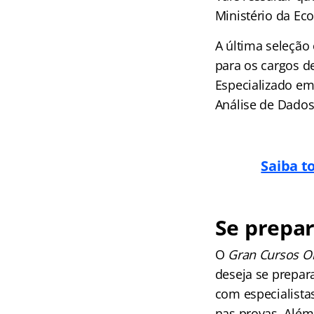
Ministério da Ec
A última seleção
para os cargos d
Especializado em
Análise de Dados
Saiba t
Se prepar
O
Gran Cursos O
deseja se prepara
com especialista
nas provas. Além