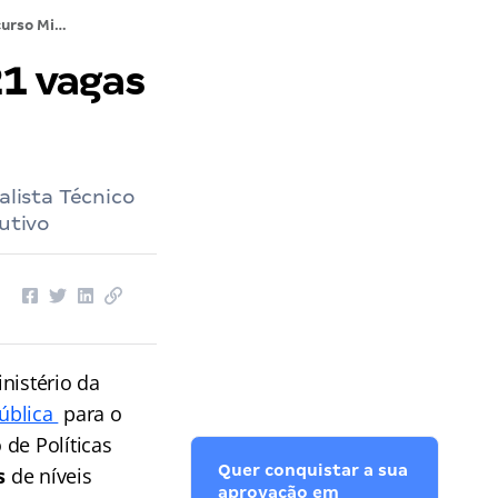
Concurso Ministério da Justiça: 721 vagas solicitadas ao ME
21 vagas
alista Técnico
utivo
inistério da
Pública
para o
 de Políticas
Quer conquistar a sua
s
de níveis
aprovação em