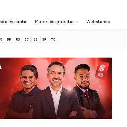
iro Iniciante
Materiais gratuitos
Webstories
O
RR
RS
SC
SE
SP
TO