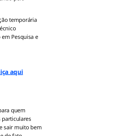
ação temporária
Técnico
o em Pesquisa e
iça aqui
 para quem
 particulares
se sair muito bem
e de fato