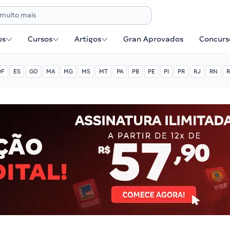
os
Cursos
Artigos
Gran Aprovados
Concurse
DF
ES
GO
MA
MG
MS
MT
PA
PB
PE
PI
PR
RJ
RN
R