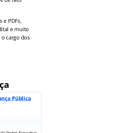
s e PDFs,
ital e muito
 o cargo dos
ça
ança Pública
s do Poder Executivo