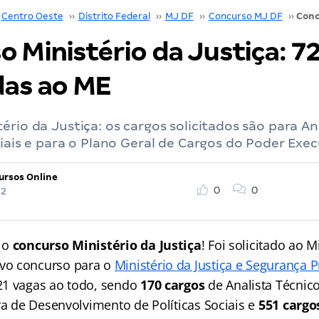
Centro Oeste
››
Distrito Federal
››
MJ DF
››
Concurso MJ DF
››
 Ministério da Justiça: 7
das ao ME
ério da Justiça: os cargos solicitados são para An
ciais e para o Plano Geral de Cargos do Poder Exec
ursos Online
0
0
22
 o
concurso Ministério da Justiça
! Foi solicitado ao M
vo concurso para o
Ministério da Justiça e Segurança 
21 vagas ao todo, sendo
170 cargos
de Analista Técnico
ra de Desenvolvimento de Políticas Sociais e
551 cargo