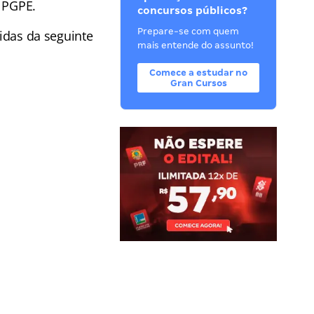
– PGPE.
concursos públicos?
Prepare-se com quem
didas da seguinte
mais entende do assunto!
Comece a estudar no
Gran Cursos