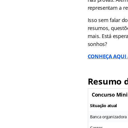
representam a re
Isso sem falar d
resumos, questõe
mais. Está esper
sonhos?
CONHEÇA AQUI a
Resumo do
Concurso Minis
Situação atual
Banca organizadora
Cargos