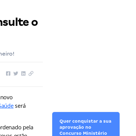
sulte o
neiro!
 novo
 Saúde
será
Quer conquistar a sua
ordenado pela
aprovação no
Concurso Ministério
provas estão