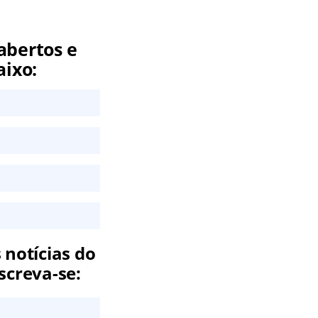
abertos e
aixo:
 notícias do
screva-se: