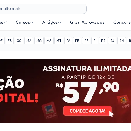
os
Cursos
Artigos
Gran Aprovados
Concurse
DF
ES
GO
MA
MG
MS
MT
PA
PB
PE
PI
PR
RJ
RN
R