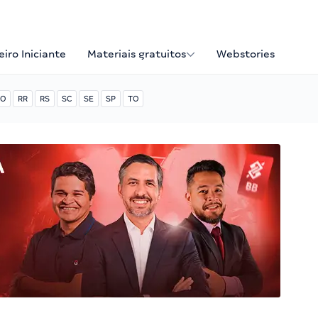
iro Iniciante
Materiais gratuitos
Webstories
O
RR
RS
SC
SE
SP
TO