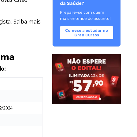
da Saúde?
Prepare-se com quem
mais entende do assunto!
gista. Saiba mais
Comece a estudar no
Gran Cursos
rama
o:
02/2024