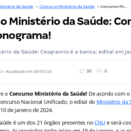
inistério da Saúde
››
Concurso Ministério da Saúde
››
Concurso Ministério da Saúde: Consulte o novo cronograma!
o Ministério da Saúde: Con
onograma!
ério da Saúde: Cesgranrio é a banca; edital em ja
30
0
23
• Atualizado em
28/03/25
re o
Concurso Ministério da Saúde!
De acordo com o
ncurso Nacional Unificado, o edital do
Ministério da
10 de janeiro de 2024.
Saúde é um dos 21 órgãos presentes no
CNU
e será co
io. As inscrições terão início em 19 de janeiro, e as 