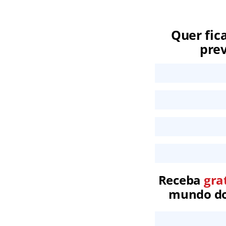
Quer fic
prev
Receba
gra
mundo dos