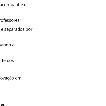
e acompanhe o
rofessores;
 e separados por
isando a
rte dos
provação em
de