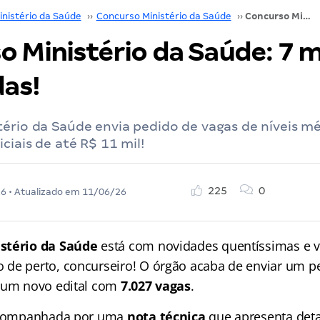
inistério da Saúde
››
Concurso Ministério da Saúde
››
Concurso Ministério da Saúde: 7 mil vagas solicitadas!
 Ministério da Saúde: 7 m
das!
ério da Saúde envia pedido de vagas de níveis mé
ciais de até R$ 11 mil!
225
0
26
• Atualizado em
11/06/26
stério da Saúde
está com novidades quentíssimas e v
de perto, concurseiro! O órgão acaba de enviar um p
e um novo edital com
7.027 vagas
.
 acompanhada por uma
nota técnica
que apresenta det