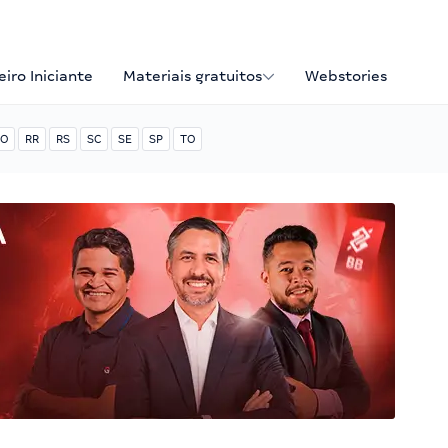
iro Iniciante
Materiais gratuitos
Webstories
O
RR
RS
SC
SE
SP
TO