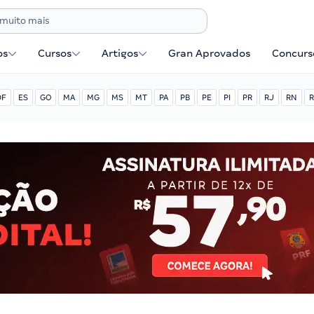
os
Cursos
Artigos
Gran Aprovados
Concurse
DF
ES
GO
MA
MG
MS
MT
PA
PB
PE
PI
PR
RJ
RN
R