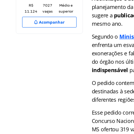
R$
7027
Médio e
planejamento da
11.124
vagas
superior
sugere a
publicaç
Acompanhar
mesmo ano.
Segundo o
Minis
enfrenta um esva
exonerações e fal
do órgão nos últ
indispensável
p
O pedido contem
destinadas à sede
diferentes regiõe
Esse pedido corr
Concurso Naciona
MS ofertou 319 v