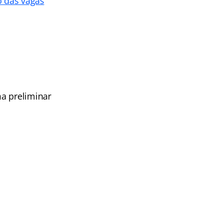
o das vagas
ma preliminar