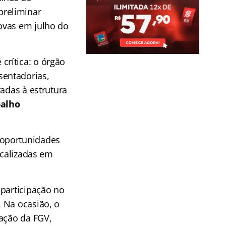
preliminar
ovas em julho do
crítica: o órgão
sentadorias,
radas à estrutura
balho
 oportunidades
ocalizadas em
 participação no
 Na ocasião, o
zação da FGV,