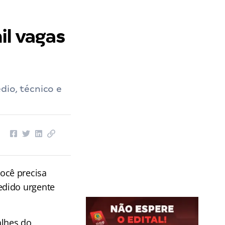
il vagas
dio, técnico e
ocê precisa
edido urgente
alhes do