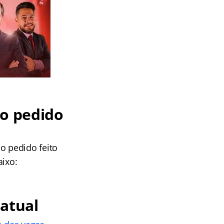
do pedido
o pedido feito
aixo:
 atual