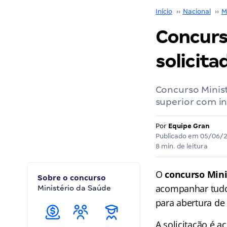
Início
››
Nacional
››
M
Concurso
solicita
Concurso Minist
superior com ini
Por
Equipe Gran
Publicado em
05/06/
8 min. de leitura
O
concurso Mini
Sobre o concurso
acompanhar tudo 
Ministério da Saúde
para abertura d
A solicitação é