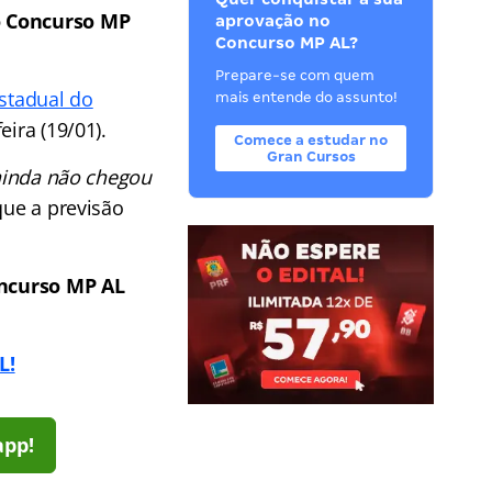
do Concurso MP
aprovação no
Concurso MP AL?
Prepare-se com quem
Estadual do
mais entende do assunto!
eira (19/01).
Comece a estudar no
Gran Cursos
ainda não chegou
que a previsão
oncurso MP AL
L!
app!