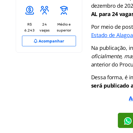
dezembro de 20
AL para 24 vagas
R$
24
Médio e
Por meio de post
6.243
vagas
superior
Estado de Alagoa
Acompanhar
Na publicação, i
oficialmente, ma
anterior do Proc
Dessa forma, é im
será publicado a
A