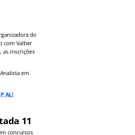
rganizadora do
do com Valber
 as inscrições
 Analista em
P AL!
tada 11
 em concursos