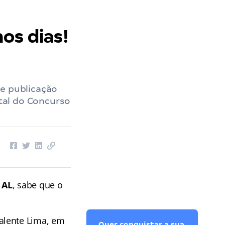
os dias!
de publicação
ital do Concurso
 AL
, sabe que o
alente Lima, em
Quer conquistar a sua