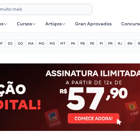
os
Cursos
Artigos
Gran Aprovados
Concurse
DF
ES
GO
MA
MG
MS
MT
PA
PB
PE
PI
PR
RJ
RN
R