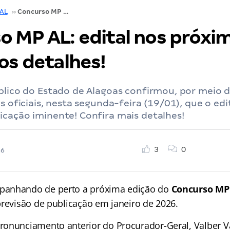
 AL
››
Concurso MP AL: edital nos próximos dias! Confira os detalhes!
 MP AL: edital nos próxim
os detalhes!
blico do Estado de Alagoas confirmou, por meio 
is oficiais, nesta segunda-feira (19/01), que o ed
icação iminente! Confira mais detalhes!
3
0
26
anhando de perto a próxima edição do
Concurso MP
previsão de publicação em janeiro de 2026.
onunciamento anterior do Procurador-Geral, Valber V