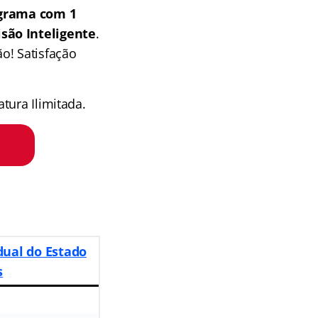
grama com 1
isão Inteligente
.
o! Satisfação
tura Ilimitada.
dual do Estado
s