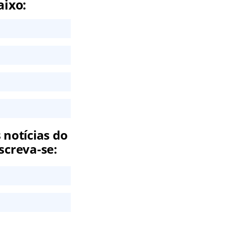
aixo:
 notícias do
screva-se: