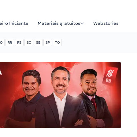
iro Iniciante
Materiais gratuitos
Webstories
O
RR
RS
SC
SE
SP
TO