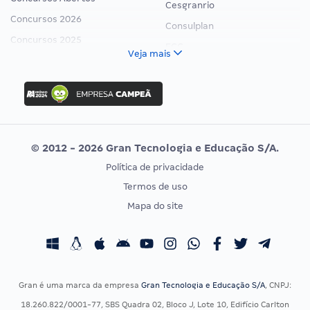
Cesgranrio
Concursos 2026
Consulplan
Concursos 2025
FCC
Veja mais
Concurso Nacional Unificado
FGV
Concurso Ibama
Idecan
Concurso MPU
Selecon
Editais publicados
Uniase
© 2012 - 2026 Gran Tecnologia e Educação S/A.
Vunesp
Política de privacidade
CONCURSOS POR PROFISSÃO
EXAME DE ORDEM
Termos de uso
Concursos Administrativos
OAB
Mapa do site
Concursos Educação
Prova OAB
Concursos Fiscais
Calendário OAB
Concursos Jurídicos
Questões OAB
Concursos Militares
Recursos OAB
Gran é uma marca da empresa
Gran Tecnologia e Educação S/A
, CNPJ:
Concursos Policiais
Exame de Ordem
18.260.822/0001-77, SBS Quadra 02, Bloco J, Lote 10, Edifício Carlton