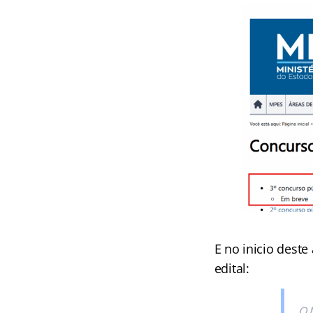
E no inicio dest
edital:
O 