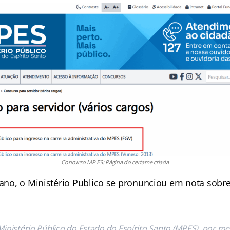
Concurso MP ES: Página do certame criada
e ano, o Ministério Publico se pronunciou em nota sobr
Ministério Público do Estado do Espírito Santo (MPES), por me