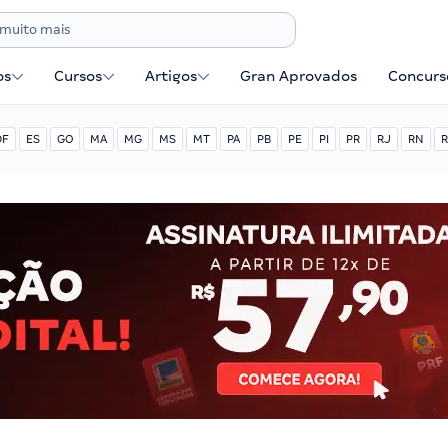
os
Cursos
Artigos
Gran Aprovados
Concurse
DF
ES
GO
MA
MG
MS
MT
PA
PB
PE
PI
PR
RJ
RN
R