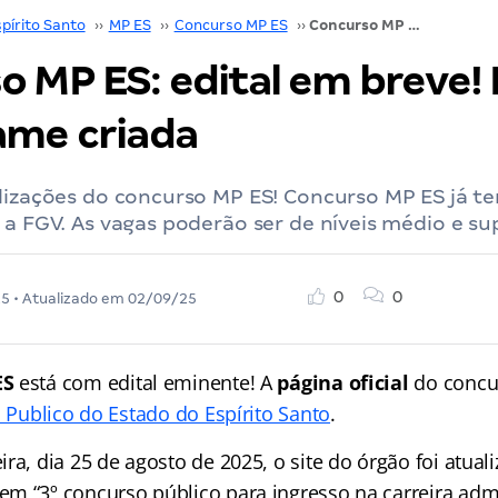
pírito Santo
››
MP ES
››
Concurso MP ES
››
Concurso MP ES: edital em breve! Página do certame criada
o MP ES: edital em breve!
ame criada
alizações do concurso MP ES! Concurso MP ES já t
 a FGV. As vagas poderão ser de níveis médio e su
0
0
25
• Atualizado em
02/09/25
ES
está com edital eminente! A
página oficial
do concur
o Publico do Estado do Espírito Santo
.
ra, dia 25 de agosto de 2025, o site do órgão foi atua
m “3º concurso público para ingresso na carreira admi