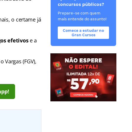
concursos públicos?
Prepare-se com quem
ais, o certame já
mais entende do assunto!
Comece a estudar no
Gran Cursos
os efetivos
e a
o Vargas (FGV),
app!