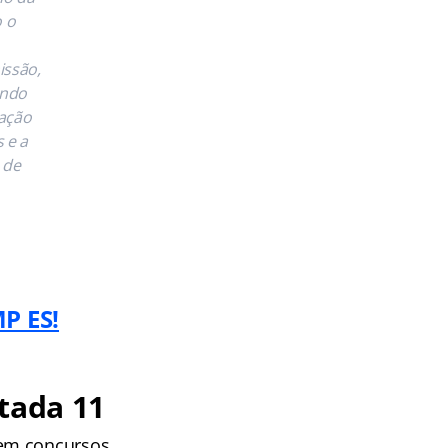
 o
issão,
ando
vação
 e a
 de
MP ES!
tada 11
 em concursos