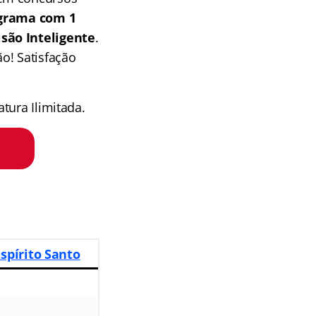
grama com 1
isão Inteligente
.
o! Satisfação
tura Ilimitada.
Espírito Santo