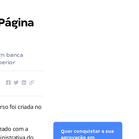
 Página
em banca
perior
so foi criada no
lizado com a
Quer conquistar a sua
nistrativa do
aprovação em