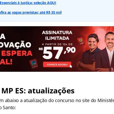
ssenciais à Justiça: seleção AQUI
ira as vagas previstas; até R$ 35 mil
MP ES: atualizações
m abaixo a atualização do concurso no site do Ministér
o Santo: