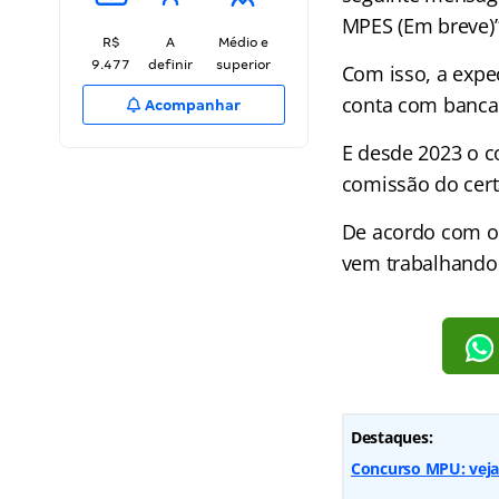
MPES (Em breve)”
R$
A
Médio e
9.477
definir
superior
Com isso, a expe
conta com banca
Acompanhar
E desde 2023 o c
comissão do cert
De acordo com o 
vem trabalhando 
Destaques:
Concurso MPU: veja 