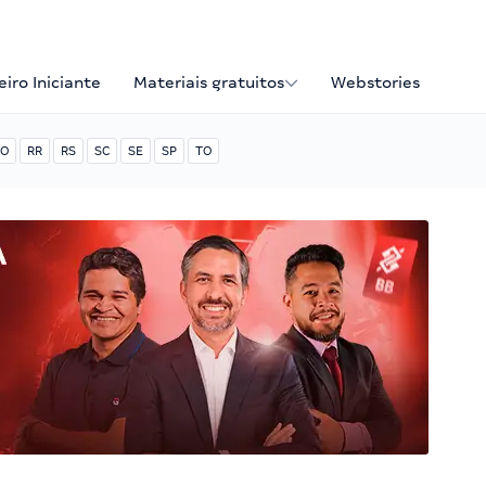
iro Iniciante
Materiais gratuitos
Webstories
O
RR
RS
SC
SE
SP
TO