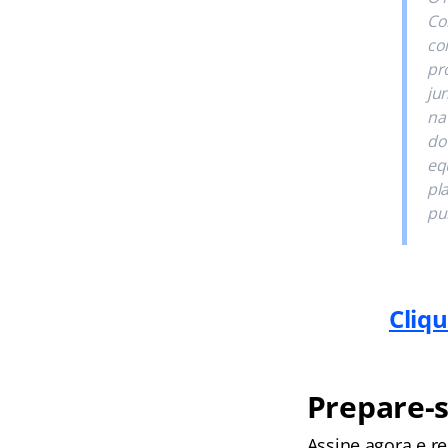
Co
co
pr
ju
na
do
eq
pl
pu
Cliqu
Prepare-s
Assine agora e 