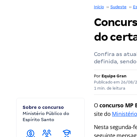
Início
››
Sudeste
››
Es
Concurs
do cert
Confira as atu
definida, sendo
Por
Equipe Gran
Publicado em
26/08/
1 min. de leitura
O
concurso MP 
Sobre o concurso
site do
Ministéri
Ministério Público do
Espírito Santo
Nesta segunda-fei
seguinte mensage