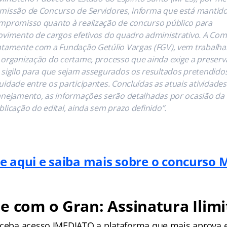
missão de Concurso de Servidores, informa que está mantido
mpromisso quanto à realização de concurso público para
ovimento de cargos efetivos do quadro administrativo. A Com
ntamente com a Fundação Getúlio Vargas (FGV), vem trabalh
 organização do certame, processo que ainda exige a preser
 sigilo para que sejam assegurados os resultados pretendidos
uidade entre os participantes. Concluídas as atuais atividades
anejamento, as informações serão detalhadas por ocasião da
blicação do edital, ainda sem prazo definido”.
e aqui e saiba mais sobre o concurso 
e com o Gran: Assinatura Ilimi
receba acesso IMEDIATO a plataforma que mais aprova