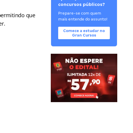
concursos públicos?
Prepare-se com quem
permitindo que
mais entende do assunto!
er.
Comece a estudar no
Gran Cursos