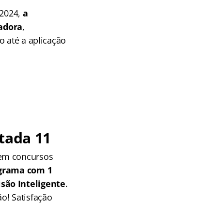
 2024,
a
adora
,
o até a aplicação
tada 11
 em concursos
grama com 1
isão Inteligente
.
o! Satisfação