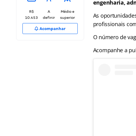
engenharia, ad
R$
A
Médio e
As oportunidades
10.453
definir
superior
profissionais co
Acompanhar
O número de vaga
Acompanhe a publ