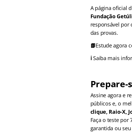
A página oficial
Fundação Getúli
responsável por 
das provas.
📗
Estude agora 
ℹ️
Saiba mais inf
Prepare-s
Assine agora e 
públicos e, o me
clique, Raio-X,
Faça o teste por
garantida ou seu 