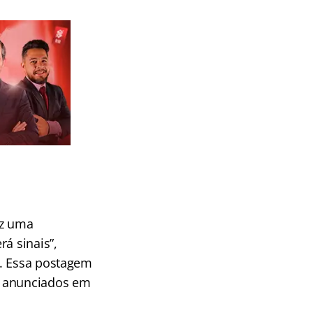
ez uma
á sinais”,
. Essa postagem
r anunciados em