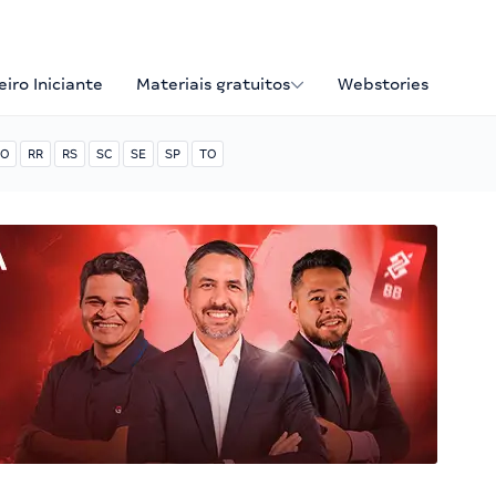
iro Iniciante
Materiais gratuitos
Webstories
O
RR
RS
SC
SE
SP
TO