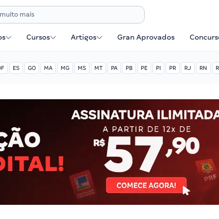
os
Cursos
Artigos
Gran Aprovados
Concurse
DF
ES
GO
MA
MG
MS
MT
PA
PB
PE
PI
PR
RJ
RN
R