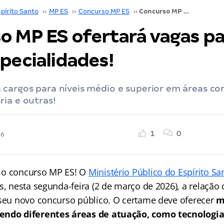
pírito Santo
››
MP ES
››
Concurso MP ES
››
Concurso MP ES ofertará vagas para mais de 40 especialidades!
o MP ES ofertará vagas pa
pecialidades!
 cargos para níveis médio e superior em áreas co
ia e outras!
1
0
26
 o concurso MP ES! O
Ministério Público do Espírito Sa
s, nesta segunda-feira (2 de março de 2026), a relação
 seu novo concurso público. O certame deve oferecer
m
endo diferentes áreas de atuação, como tecnologia