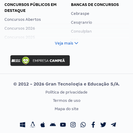
CONCURSOS PÚBLICOS EM
BANCAS DE CONCURSOS
DESTAQUE
Cebraspe
Concursos Abertos
Cesgranrio
Concursos 2026
Consulplan
Concursos 2025
FCC
Veja mais
Concurso Nacional Unificado
FGV
Concurso Ibama
Idecan
Concurso MPU
Selecon
Editais publicados
Uniase
© 2012 - 2026 Gran Tecnologia e Educação S/A.
Vunesp
Política de privacidade
CONCURSOS POR PROFISSÃO
EXAME DE ORDEM
Termos de uso
Concursos Administrativos
OAB
Mapa do site
Concursos Educação
Prova OAB
Concursos Fiscais
Calendário OAB
Concursos Jurídicos
Questões OAB