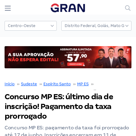
Início
››
Sudeste
››
Espírito Santo
››
MP ES
››
Concurso MP ES
››
Concurso MP ES: último dia de
inscrição! Pagamento da taxa
prorrogado
Concurso MP ES: pagamento da taxa foi prorrogado
até 17 de junho. Inscrições encerram em 11 de