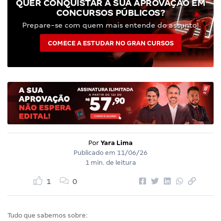
QUER CONQUISTAR A SUA APROVAÇÃO EM
CONCURSOS PÚBLICOS?
Prepare-se com quem mais entende do assunto!
COMECE A ESTUDAR NO GRAN CURSOS
Por
Yara Lima
Publicado em
11/06/26
1 min. de leitura
1
0
Tudo que sabemos sobre: