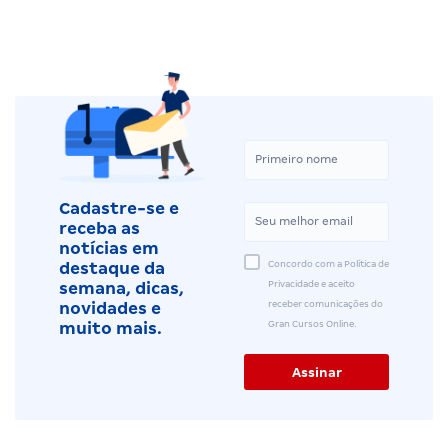
Cadastre-se e
receba as
notícias em
Concordo com a Política de
destaque da
Privacidade e aceito
semana, dicas,
receber comunicações do
novidades e
Gran Cursos Online.
muito mais.