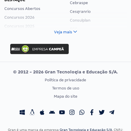
Cebraspe
Concursos Abertos
Cesgranrio
Concursos 2026
Consulplan
Concursos 2025
FCC
Veja mais
Concurso Nacional Unificado
FGV
Concurso Ibama
Idecan
Concurso MPU
Selecon
Editais publicados
Uniase
© 2012 - 2026 Gran Tecnologia e Educação S/A.
Vunesp
Política de privacidade
CONCURSOS POR PROFISSÃO
EXAME DE ORDEM
Termos de uso
Concursos Administrativos
OAB
Mapa do site
Concursos Educação
Prova OAB
Concursos Fiscais
Calendário OAB
Concursos Jurídicos
Questões OAB
Concursos Militares
Recursos OAB
Gran é uma marca da empresa
Gran Tecnologia e Educação S/A
, CNPJ: