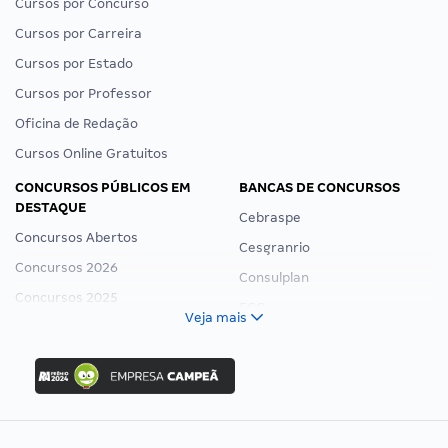
Cursos por Concurso
Cursos por Carreira
Cursos por Estado
Cursos por Professor
Oficina de Redação
Cursos Online Gratuitos
CONCURSOS PÚBLICOS EM
BANCAS DE CONCURSOS
DESTAQUE
Cebraspe
Concursos Abertos
Cesgranrio
Concursos 2026
Consulplan
Concursos 2025
FCC
Veja mais
Concurso Nacional Unificado
FGV
Concurso Ibama
Idecan
Concurso MPU
Selecon
Editais publicados
Uniase