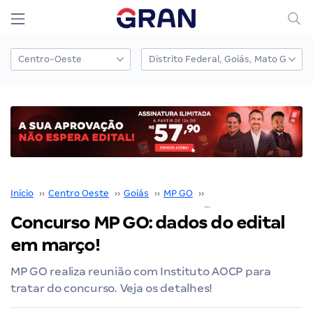
Início
››
Centro Oeste
››
Goiás
››
MP GO
››
Concurso MP GO
››
Concurso MP GO: dados do edital
em março!
MP GO realiza reunião com Instituto AOCP para
tratar do concurso. Veja os detalhes!