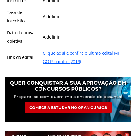
Inscrições
A definir
Taxa de
A definir
inscrição
Data da prova
A definir
objetiva
Clique aqui e confira o último edital MP
Link do edital
GO Promotor (2019)
QUER CONQUISTAR A SUA APROVAÇÃO EM
CONCURSOS PÚBLICOS?
Prepare-se com quem mais entende do assunto!
COMECE A ESTUDAR NO GRAN CURSOS