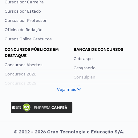
Cursos por Carreira
Cursos por Estado
Cursos por Professor
Oficina de Redação
Cursos Online Gratuitos
CONCURSOS PÚBLICOS EM
BANCAS DE CONCURSOS
DESTAQUE
Cebraspe
Concursos Abertos
Cesgranrio
Concursos 2026
Consulplan
Concursos 2025
FCC
Veja mais
Concurso Nacional Unificado
FGV
Concurso Ibama
Idecan
Concurso MPU
Selecon
Editais publicados
Uniase
© 2012 - 2026 Gran Tecnologia e Educação S/A.
Vunesp