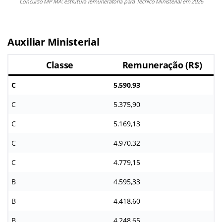
Concurso MP MA: estrutura remuneratória para Técnico Ministerial em 2026
Auxiliar Ministerial
Classe
Remuneração (R$)
C
5.590,93
C
5.375,90
C
5.169,13
C
4.970,32
C
4.779,15
B
4.595,33
B
4.418,60
B
4.248,65