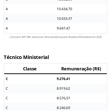
A
10.434,70
A
10.033,37
A
9.647,47
Concurso MP MA: estrutura remuneratória para Analista Ministerial em 2025
Técnico Ministerial
Classe
Remuneração (R$)
C
9.276,41
C
8.919,62
C
8.576,57
C
8.246,69