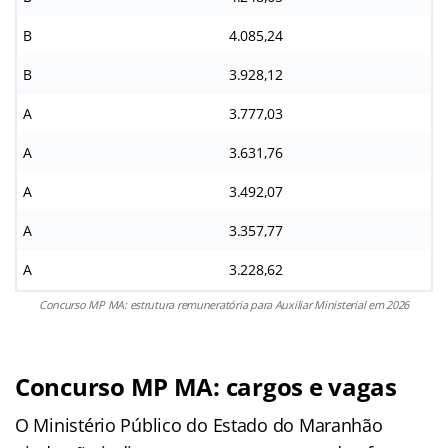
B
4.085,24
B
3.928,12
A
3.777,03
A
3.631,76
A
3.492,07
A
3.357,77
A
3.228,62
Concurso MP MA: estrutura remuneratória para Auxiliar Ministerial em 2026
Concurso MP MA: cargos e vagas
O Ministério Público do Estado do Maranhão