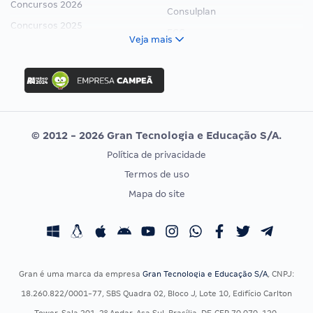
Concursos 2026
Consulplan
Concursos 2025
FCC
Veja mais
Concurso Nacional Unificado
FGV
Concurso Ibama
Idecan
Concurso MPU
Selecon
Editais publicados
Uniase
© 2012 - 2026 Gran Tecnologia e Educação S/A.
Vunesp
Política de privacidade
CONCURSOS POR PROFISSÃO
EXAME DE ORDEM
Termos de uso
Concursos Administrativos
OAB
Mapa do site
Concursos Educação
Prova OAB
Concursos Fiscais
Calendário OAB
Concursos Jurídicos
Questões OAB
Concursos Militares
Recursos OAB
Gran é uma marca da empresa
Gran Tecnologia e Educação S/A
, CNPJ:
Concursos Policiais
Exame de Ordem
18.260.822/0001-77, SBS Quadra 02, Bloco J, Lote 10, Edifício Carlton
Concursos Saúde