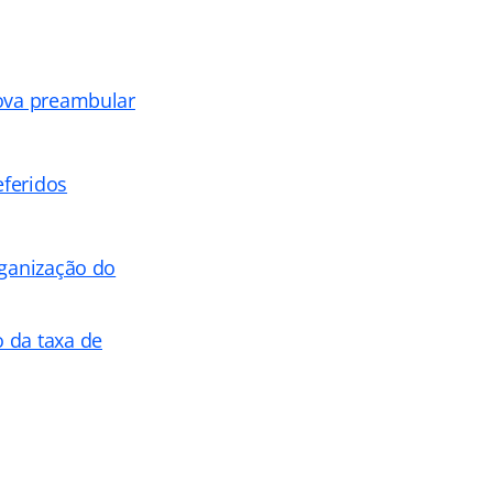
rova preambular
eferidos
rganização do
 da taxa de