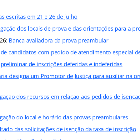
as escritas em 21 e 26 de julho
lgação dos locais de prova e das orientações para a p
026:
Banca avaliadora da prova preambular
a de candidatos com pedido de atendimento especial d
 preliminar de inscrições deferidas e indeferidas
aria designa um Promotor de Justiça para auxiliar na o
lgação dos recursos em relação aos pedidos de isenção
lgação do local e horário das provas preambulares
ltado das solicitações de isenção da taxa de inscrição