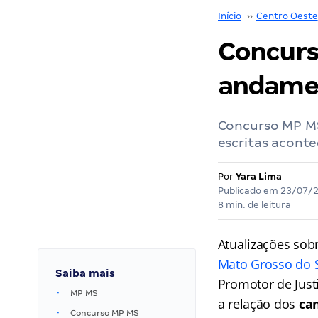
Início
››
Centro Oeste
Concur
andament
Concurso MP MS
escritas aconte
Por
Yara Lima
Publicado em
23/07/
8 min. de leitura
Atualizações sob
Mato Grosso do 
Saiba mais
Promotor de Just
MP MS
a relação dos
can
Concurso MP MS