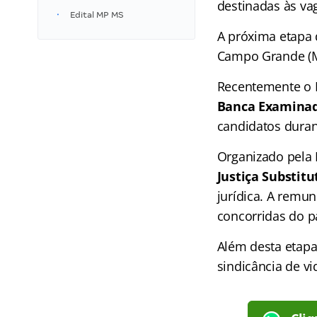
destinadas às va
Edital MP MS
A próxima etapa 
Campo Grande (MS
Recentemente o M
Banca Examinado
candidatos duran
Organizado pela 
Justiça Substitu
jurídica. A remun
concorridas do p
Além desta etapa
sindicância de vi