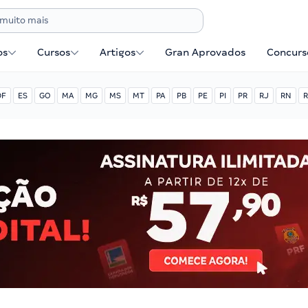
os
Cursos
Artigos
Gran Aprovados
Concurse
DF
ES
GO
MA
MG
MS
MT
PA
PB
PE
PI
PR
RJ
RN
R