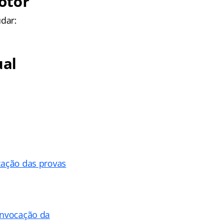
otor
dar:
ual
ização das provas
convocação da