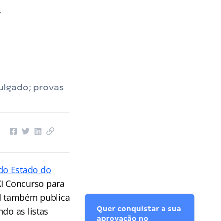
l de R$ 33 mil
ulgado; provas
 do Estado do
I Concurso para
al também publica
Quer conquistar a sua
indo as listas
aprovação no