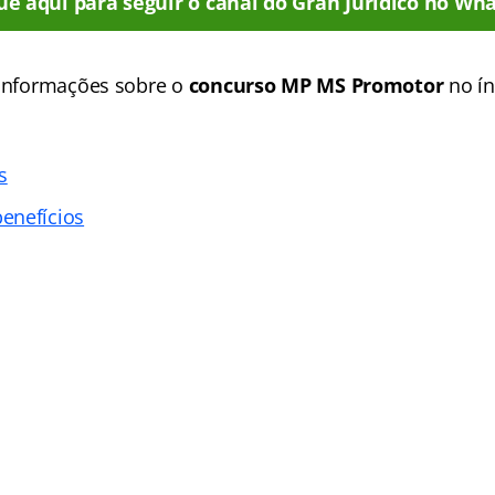
ue aqui para seguir o canal do Gran Jurídico no Wha
 informações sobre o
concurso MP MS Promotor
no ín
s
enefícios