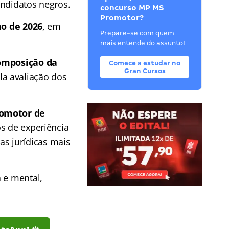
andidatos negros.
concurso MP MS
Promotor?
ho de 2026
, em
Prepare-se com quem
mais entende do assunto!
omposição da
Comece a estudar no
Gran Cursos
la avaliação dos
romotor de
os de experiência
as jurídicas mais
 e mental,