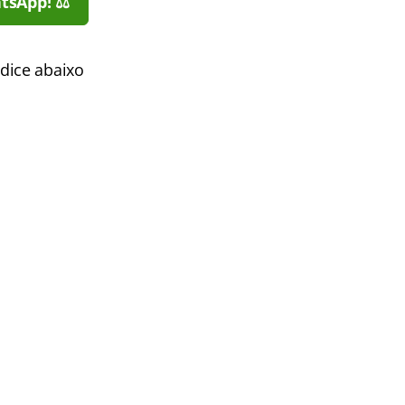
tsApp! ⚖️
dice abaixo