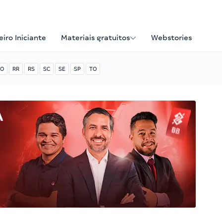
iro Iniciante
Materiais gratuitos
Webstories
O
RR
RS
SC
SE
SP
TO