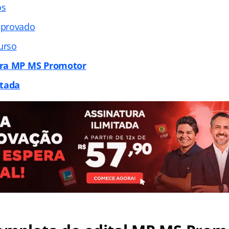
os
aprovado
urso
ara MP MS Promotor
itada