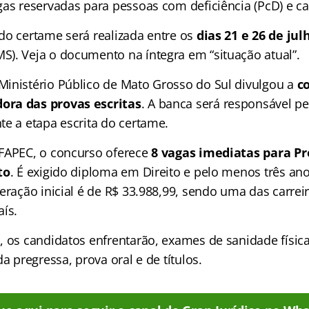
gas reservadas para pessoas com deficiência (PcD) e c
do certame será realizada entre os
dias 21 e 26 de jul
). Veja o documento na íntegra em “situação atual”.
inistério Público de Mato Grosso do Sul divulgou a
c
ra das provas escritas
. A banca será responsável pe
te a etapa escrita do certame.
FAPEC, o concurso oferece
8 vagas imediatas para P
to
. É exigido diploma em Direito e pelo menos três an
eração inicial é de R$ 33.988,99, sendo uma das carreir
aís.
, os candidatos enfrentarão, exames de sanidade física
da pregressa, prova oral e de títulos.