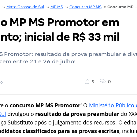
››
Mato Grosso do Sul
››
MP MS
››
Concurso MP MS
››
Concurso MP MS Promotor em andamento; inicia
so MP MS Promotor em
o; inicial de R$ 33 mil
 Promotor: resultado da prova preambular é div
cem entre 21 e 26 de julho!
9
0
26
re o
concurso MP MS Promotor
! O
Ministério Público
Sul
divulgou o
resultado da prova preambular
do XXX
iça Substituto após o julgamento dos recursos. O edit
didatos classificados para as provas escritas
, inclu